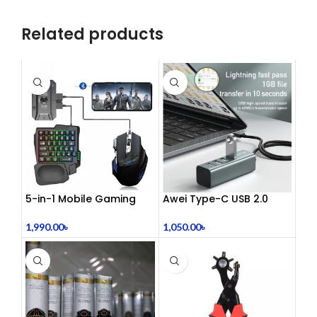
Related products
5-in-1 Mobile Gaming
Awei Type-C USB 2.0
Combo Pack
Docking Station
1,990.00
৳
1,050.00
৳