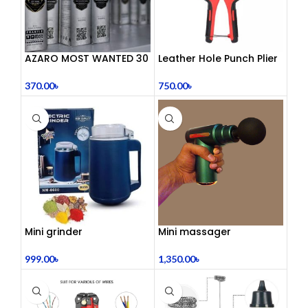
AZARO MOST WANTED 30
Leather Hole Punch Plier
mL
750.00
৳
370.00
৳
Mini grinder
Mini massager
999.00
৳
1,350.00
৳