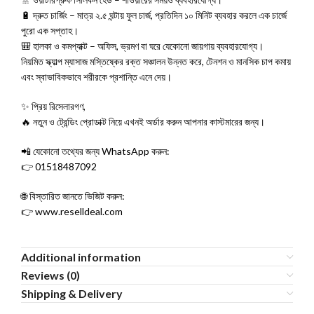
🔋 দ্রুত চার্জিং – মাত্র ২.৫ ঘন্টায় ফুল চার্জ, প্রতিদিন ১০ মিনিট ব্যবহার করলে এক চার্জে
পুরো এক সপ্তাহ।
🎒 হালকা ও কমপ্যাক্ট – অফিস, ভ্রমণ বা ঘরে যেকোনো জায়গায় ব্যবহারযোগ্য।
নিয়মিত স্ক্যাল্প ম্যাসাজ মস্তিষ্কের রক্ত সঞ্চালন উন্নত করে, টেনশন ও মানসিক চাপ কমায়
এবং স্বাভাবিকভাবে শরীরকে প্রশান্তি এনে দেয়।
✨ প্রিয় রিসেলারগণ,
🔥 নতুন ও ট্রেন্ডিং প্রোডাক্ট নিয়ে এখনই অর্ডার করুন আপনার কাস্টমারের জন্য।
📲 যেকোনো তথ্যের জন্য WhatsApp করুন:
👉 01518487092
🌐 বিস্তারিত জানতে ভিজিট করুন:
👉 www.reselldeal.com
Additional information
Reviews (0)
Shipping & Delivery