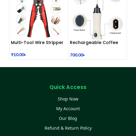
Multi-Tool Wire Stripper
Rechargeable Coffee
Mixer, Egg Beater & Milk
Foamer.
910.00
৳
700.00
৳
Quick Access
Shop Now
My Account
Our Blog
Refund & Return Policy