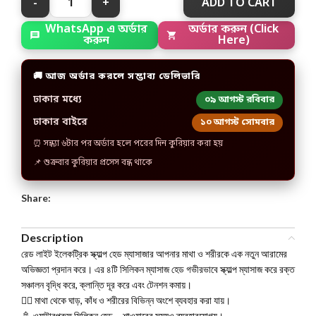
ADD TO CART
WhatsApp এ অর্ডার
অর্ডার করুন (Click
করুন
Here)
🚚 আজ অর্ডার করলে সম্ভাব্য ডেলিভারি
ঢাকার মধ্যে
০৯ আগস্ট রবিবার
ঢাকার বাইরে
১০ আগস্ট সোমবার
⏰ সন্ধ্যা ৬টার পর অর্ডার হলে পরের দিন কুরিয়ার করা হয়
📌 শুক্রবার কুরিয়ার প্রসেস বন্ধ থাকে
Share:
Description
রেড লাইট ইলেকট্রিক স্ক্যাল্প হেড ম্যাসাজার আপনার মাথা ও শরীরকে এক নতুন আরামের
অভিজ্ঞতা প্রদান করে। এর ৪টি সিলিকন ম্যাসাজ হেড গভীরভাবে স্ক্যাল্প ম্যাসাজ করে রক্ত
সঞ্চালন বৃদ্ধি করে, ক্লান্তি দূর করে এবং টেনশন কমায়।
💆‍♂️ মাথা থেকে ঘাড়, কাঁধ ও শরীরের বিভিন্ন অংশে ব্যবহার করা যায়।
🚿 ওয়াটারপ্রুফ সিলিকন হেড – শাওয়ারের সময়ও ব্যবহারযোগ্য।