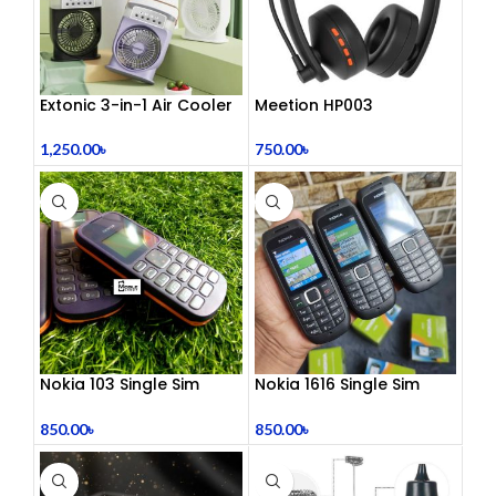
Extonic 3-in-1 Air Cooler
Meetion HP003
Fan
Telephony Headset with
Noise Cancelling Mic –
1,250.00
৳
750.00
৳
Comfortable Office Call
Center Headphones |
Dual 3.5mm Jack | Soft
Ear Cushion | Durable
Wired Headset for
Laptop & PC
Nokia 103 Single Sim
Nokia 1616 Single Sim
(Refurbished)
(Refurbished)
850.00
৳
850.00
৳