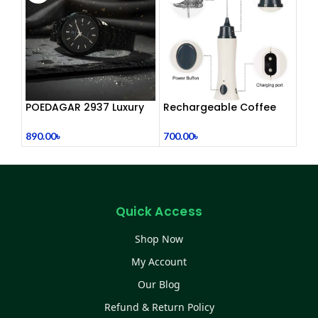
POEDAGAR 2937 Luxury
Rechargeable Coffee
Man Wrist watc
Mixer, Egg Beater & Milk
Foamer.
890.00
৳
700.00
৳
Quick Access
Shop Now
My Account
Our Blog
Refund & Return Policy