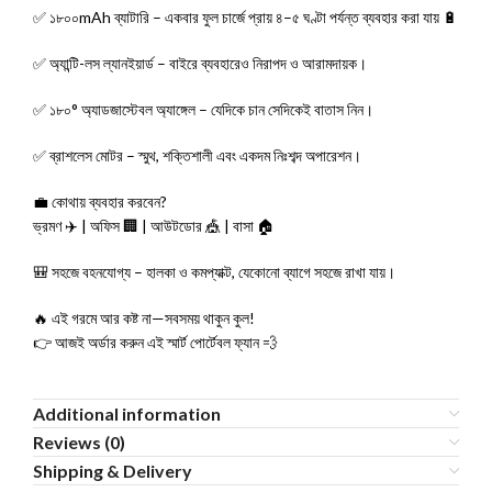
✅ ১৮০০mAh ব্যাটারি – একবার ফুল চার্জে প্রায় ৪–৫ ঘণ্টা পর্যন্ত ব্যবহার করা যায় 🔋
✅ অ্যান্টি-লস ল্যানইয়ার্ড – বাইরে ব্যবহারেও নিরাপদ ও আরামদায়ক।
✅ ১৮০° অ্যাডজাস্টেবল অ্যাঙ্গেল – যেদিকে চান সেদিকেই বাতাস নিন।
✅ ব্রাশলেস মোটর – স্মুথ, শক্তিশালী এবং একদম নিঃশব্দ অপারেশন।
💼 কোথায় ব্যবহার করবেন?
ভ্রমণ ✈️ | অফিস 🏢 | আউটডোর 🎪 | বাসা 🏠
🎒 সহজে বহনযোগ্য – হালকা ও কমপ্যাক্ট, যেকোনো ব্যাগে সহজে রাখা যায়।
🔥 এই গরমে আর কষ্ট না—সবসময় থাকুন কুল!
👉 আজই অর্ডার করুন এই স্মার্ট পোর্টেবল ফ্যান 💨
Additional information
Reviews (0)
Shipping & Delivery