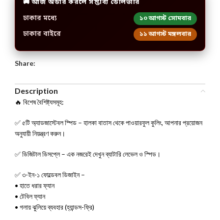
🚚 আজ অর্ডার করলে সম্ভাব্য ডেলিভারি
ঢাকার মধ্যে
১০ আগস্ট সোমবার
ঢাকার বাইরে
১১ আগস্ট মঙ্গলবার
Share:
Description
🔥 বিশেষ বৈশিষ্ট্যসমূহ:
✅ ৫টি অ্যাডজাস্টেবল স্পিড – হালকা বাতাস থেকে পাওয়ারফুল কুলিং, আপনার প্রয়োজন
অনুযায়ী নিয়ন্ত্রণ করুন।
✅ ডিজিটাল ডিসপ্লে – এক নজরেই দেখুন ব্যাটারি লেভেল ও স্পিড।
✅ ৩-ইন-১ ফোল্ডেবল ডিজাইন –
• হাতে ধরার ফ্যান
• টেবিল ফ্যান
• গলায় ঝুলিয়ে ব্যবহার (হ্যান্ডস-ফ্রি)