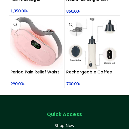
(Refurbished)
1,350.00
৳
850.00
৳
Period Pain Relief Waist
Rechargeable Coffee
Belt Heating Pad Device
Mixer, Egg Beater & Milk
Foamer.
990.00
৳
700.00
৳
Quick Access
Shop Now