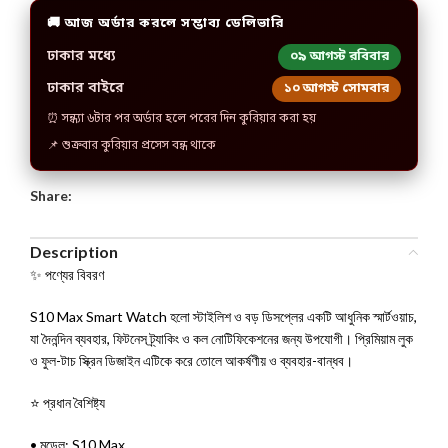
🚚 আজ অর্ডার করলে সম্ভাব্য ডেলিভারি
ঢাকার মধ্যে
০৯ আগস্ট রবিবার
ঢাকার বাইরে
১০ আগস্ট সোমবার
⏰ সন্ধ্যা ৬টার পর অর্ডার হলে পরের দিন কুরিয়ার করা হয়
📌 শুক্রবার কুরিয়ার প্রসেস বন্ধ থাকে
Share:
Description
✨ পণ্যের বিবরণ
S10 Max Smart Watch হলো স্টাইলিশ ও বড় ডিসপ্লের একটি আধুনিক স্মার্টওয়াচ,
যা দৈনন্দিন ব্যবহার, ফিটনেস ট্র্যাকিং ও কল নোটিফিকেশনের জন্য উপযোগী। প্রিমিয়াম লুক
ও ফুল-টাচ স্ক্রিন ডিজাইন এটিকে করে তোলে আকর্ষণীয় ও ব্যবহার-বান্ধব।
⭐ প্রধান বৈশিষ্ট্য
• মডেল: S10 Max