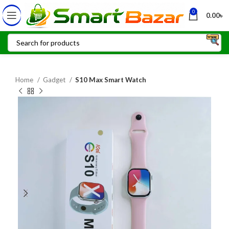
0
0.00
৳
Home
Gadget
S10 Max Smart Watch