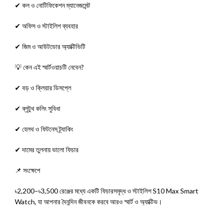
✔ কল ও নোটিফিকেশন ম্যানেজমেন্ট
✔ অফিস ও স্টাইলিশ ব্যবহার
✔ জিম ও আউটডোর অ্যাক্টিভিটি
💡 কেন এই স্মার্টওয়াচটি নেবেন?
✔ বড় ও ক্লিয়ার ডিসপ্লে
✔ ব্লুটুথ কলিং সুবিধা
✔ হেলথ ও ফিটনেস ট্র্যাকিং
✔ দামের তুলনায় ভালো ফিচার
📌 সংক্ষেপে
৳2,200–৳3,500 রেঞ্জের মধ্যে একটি ফিচারসমৃদ্ধ ও স্টাইলিশ S10 Max Smart
Watch, যা আপনার দৈনন্দিন জীবনকে করবে আরও স্মার্ট ও অ্যাক্টিভ।