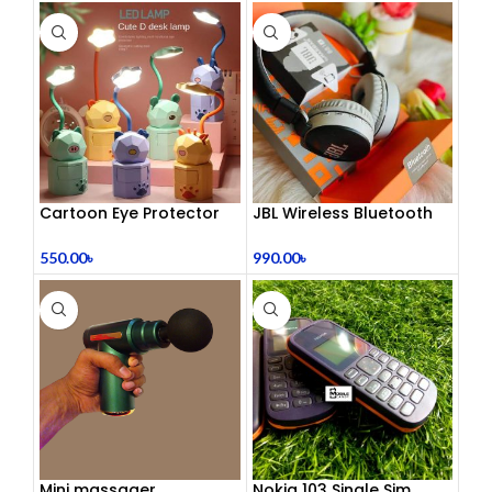
Cartoon Eye Protector
JBL Wireless Bluetooth
Table Lamp
Headphone
550.00
৳
990.00
৳
Mini massager
Nokia 103 Single Sim