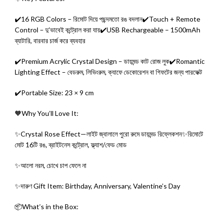
✔️16 RGB Colors – রিমোট দিয়ে পছন্দমতো রঙ বদলান✔️Touch + Remote
Control – দু’ভাবেই কন্ট্রোল করা যায়✔️USB Rechargeable – 1500mAh
ব্যাটারি, বারবার চার্জ করে ব্যবহার
✔️Premium Acrylic Crystal Design – ডায়মন্ড কাট রোজ লুক✔️Romantic
Lighting Effect – বেডরুম, লিভিংরুম, ক্যাফে ডেকোরেশন বা গিফটের জন্য পারফেক্ট
✔️Portable Size: 23 × 9 cm
🧡Why You’ll Love It:
✨Crystal Rose Effect—লাইট জ্বালালে পুরো রুমে ডায়মন্ড রিফ্লেকশন✨রিমোটে
মোট 16টি রঙ, ব্রাইটনেস কন্ট্রোল, ফ্ল্যাশ/ফেড মোড
✨আলো নরম, চোখে চাপ ফেলে না
✨দারুণ Gift Item: Birthday, Anniversary, Valentine’s Day
📦What’s in the Box: