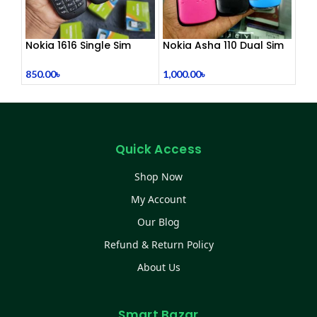
Nokia 1616 Single Sim
Nokia Asha 110 Dual Sim
(Refurbished)
(Refurbished)
850.00
৳
1,000.00
৳
Quick Access
Shop Now
My Account
Our Blog
Refund & Return Policy
About Us
Smart Bazar