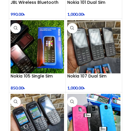
JBL Wireless Bluetooth
Nokia 101 Dual Sim
Headphone
(Refurbished)
990.00
৳
1,000.00
৳
Nokia 105 Single Sim
Nokia 107 Dual Sim
(Refurbished)
(Refurbished)
850.00
৳
1,000.00
৳