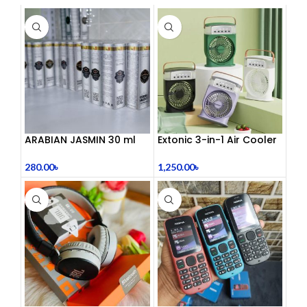
ARABIAN JASMIN 30 ml
Extonic 3-in-1 Air Cooler
Fan
280.00
৳
1,250.00
৳