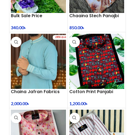
Bulk Sale Price
Chaaina Stech Panajbi
Promotion Different
Shape Metal Bracelets
850.00
৳
340.00
৳
For Women Code : MS
9456
Chaina Jafran Fabrics
Cotton Print Panjabi
2,000.00
৳
1,200.00
৳