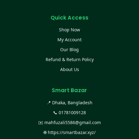
Quick Access
Shop Now
My Account
Our Blog
Refund & Return Policy
About Us
Smart Bazar
📍 Dhaka, Bangladesh
📞
01781009128
✉️
mahfuzali5586@gmail.com
🌐
https://smartbazar.xyz/