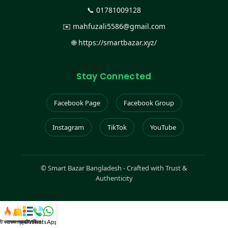
📞
01781009128
✉️
mahfuzali5586@gmail.com
🌐
https://smartbazar.xyz/
Stay Connected
Facebook Page
Facebook Group
Instagram
TikTok
YouTube
©
Smart Bazar Bangladesh - Crafted with Trust &
Authenticity
স্ট কালেকশন
সকল প্রডাক্ট
ক্যাটাগরি
WhatsApp করুন
কল