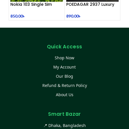
Nokia 103 Single Sim
POEDAGAR 2937 Luxury
(Refurbished)
Man Wrist watc
850.00
৳
890.00
৳
Quick Access
Shop Now
My Account
Our Blog
Refund & Return Policy
About Us
Smart Bazar
📍 Dhaka, Bangladesh