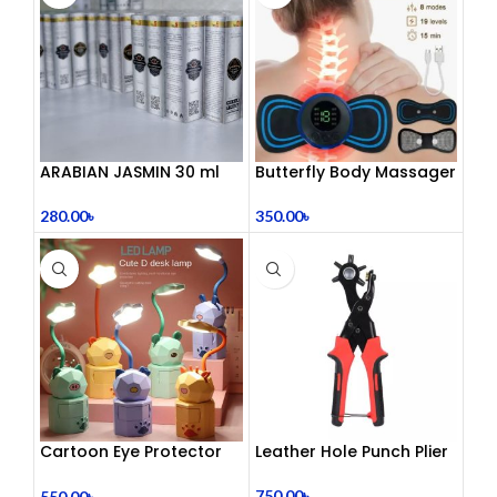
ARABIAN JASMIN 30 ml
Butterfly Body Massager
– ঘরে বসে পেশী শিথিলকরণ ও
রিল্যাক্সেশন! 🦋
280.00
৳
350.00
৳
Cartoon Eye Protector
Leather Hole Punch Plier
Table Lamp
750.00
৳
550.00
৳