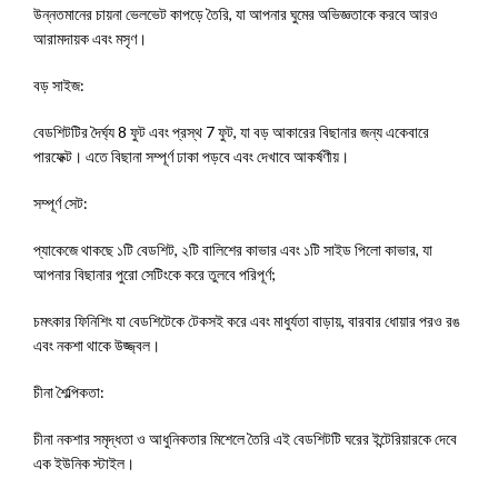
উন্নতমানের চায়না ভেলভেট কাপড়ে তৈরি, যা আপনার ঘুমের অভিজ্ঞতাকে করবে আরও
আরামদায়ক এবং মসৃণ।
বড় সাইজ:
বেডশিটটির দৈর্ঘ্য 8 ফুট এবং প্রস্থ 7 ফুট, যা বড় আকারের বিছানার জন্য একেবারে
পারফেক্ট। এতে বিছানা সম্পূর্ণ ঢাকা পড়বে এবং দেখাবে আকর্ষণীয়।
সম্পূর্ণ সেট:
প্যাকেজে থাকছে ১টি বেডশিট, ২টি বালিশের কাভার এবং ১টি সাইড পিলো কাভার, যা
আপনার বিছানার পুরো সেটিংকে করে তুলবে পরিপূর্ণ;
চমৎকার ফিনিশিং যা বেডশিটেকে টেকসই করে এবং মাধুর্যতা বাড়ায়, বারবার ধোয়ার পরও রঙ
এবং নকশা থাকে উজ্জ্বল।
চীনা শৈল্পিকতা:
চীনা নকশার সমৃদ্ধতা ও আধুনিকতার মিশেলে তৈরি এই বেডশিটটি ঘরের ইন্টেরিয়ারকে দেবে
এক ইউনিক স্টাইল।