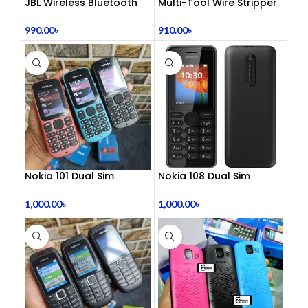
JBL Wireless Bluetooth
Multi-Tool Wire Stripper
Headphone
910.00
৳
990.00
৳
Nokia 101 Dual Sim
Nokia 108 Dual Sim
(Refurbished)
(Refurbished)
1,000.00
৳
1,000.00
৳