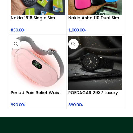
Nokia 1616 Single Sim
Nokia Asha 110 Dual Sim
(Refurbished)
(Refurbished)
850.00
৳
1,000.00
৳
Period Pain Relief Waist
POEDAGAR 2937 Luxury
Belt Heating Pad Device
Man Wrist watc
990.00
৳
890.00
৳