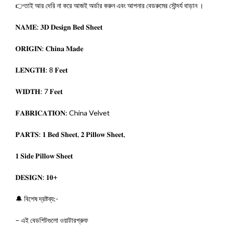
👉তাই আর দেরি না করে আজই অর্ডার করুন এবং আপনার বেডরুমের সৌন্দর্য বাড়ান ।
𝐍𝐀𝐌𝐄: 𝟑𝐃 𝐃𝐞𝐬𝐢𝐠𝐧 𝐁𝐞𝐝 𝐒𝐡𝐞𝐞𝐭
𝐎𝐑𝐈𝐆𝐈𝐍: 𝐂𝐡𝐢𝐧𝐚 𝐌𝐚𝐝𝐞
𝐋𝐄𝐍𝐆𝐓𝐇: 8 𝐅𝐞𝐞𝐭
𝐖𝐈𝐃𝐓𝐇: 7 𝐅𝐞𝐞𝐭
𝐅𝐀𝐁𝐑𝐈𝐂𝐀𝐓𝐈𝐎𝐍: China Velvet
𝐏𝐀𝐑𝐓𝐒: 𝟏 𝐁𝐞𝐝 𝐒𝐡𝐞𝐞𝐭, 𝟐 𝐏𝐢𝐥𝐥𝐨𝐰 𝐒𝐡𝐞𝐞𝐭,
𝟏 𝐒𝐢𝐝𝐞 𝐏𝐢𝐥𝐥𝐨𝐰 𝐒𝐡𝐞𝐞𝐭
𝐃𝐄𝐒𝐈𝐆𝐍: 𝟏𝟎+
🔔 বিশেষ দ্রষ্টব্য:-
– এই বেডশিটগুলো ওয়াটারপ্রুফ