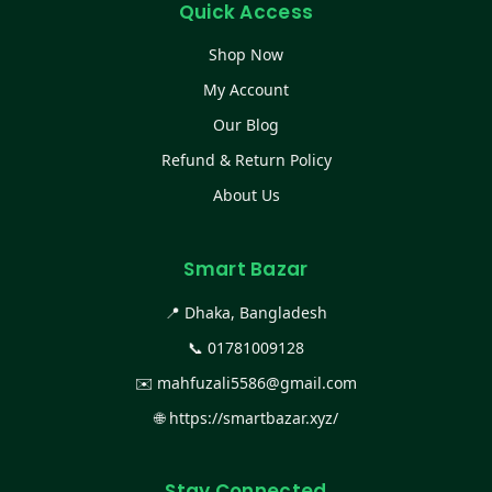
Quick Access
Shop Now
My Account
Our Blog
Refund & Return Policy
About Us
Smart Bazar
📍 Dhaka, Bangladesh
📞
01781009128
✉️
mahfuzali5586@gmail.com
🌐
https://smartbazar.xyz/
Stay Connected