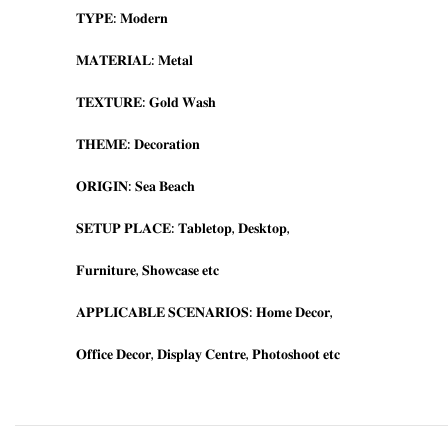
𝐓𝐘𝐏𝐄: 𝐌𝐨𝐝𝐞𝐫𝐧
𝐌𝐀𝐓𝐄𝐑𝐈𝐀𝐋: 𝐌𝐞𝐭𝐚𝐥
𝐓𝐄𝐗𝐓𝐔𝐑𝐄: 𝐆𝐨𝐥𝐝 𝐖𝐚𝐬𝐡
𝐓𝐇𝐄𝐌𝐄: 𝐃𝐞𝐜𝐨𝐫𝐚𝐭𝐢𝐨𝐧
𝐎𝐑𝐈𝐆𝐈𝐍: 𝐒𝐞𝐚 𝐁𝐞𝐚𝐜𝐡
𝐒𝐄𝐓𝐔𝐏 𝐏𝐋𝐀𝐂𝐄: 𝐓𝐚𝐛𝐥𝐞𝐭𝐨𝐩, 𝐃𝐞𝐬𝐤𝐭𝐨𝐩,
𝐅𝐮𝐫𝐧𝐢𝐭𝐮𝐫𝐞, 𝐒𝐡𝐨𝐰𝐜𝐚𝐬𝐞 𝐞𝐭𝐜
𝐀𝐏𝐏𝐋𝐈𝐂𝐀𝐁𝐋𝐄 𝐒𝐂𝐄𝐍𝐀𝐑𝐈𝐎𝐒: 𝐇𝐨𝐦𝐞 𝐃𝐞𝐜𝐨𝐫,
𝐎𝐟𝐟𝐢𝐜𝐞 𝐃𝐞𝐜𝐨𝐫, 𝐃𝐢𝐬𝐩𝐥𝐚𝐲 𝐂𝐞𝐧𝐭𝐫𝐞, 𝐏𝐡𝐨𝐭𝐨𝐬𝐡𝐨𝐨𝐭 𝐞𝐭𝐜