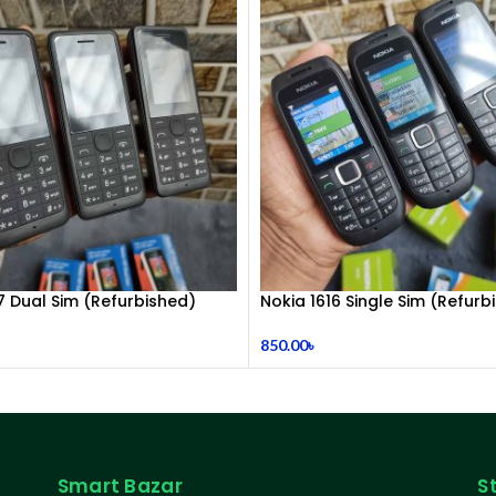
7 Dual Sim (Refurbished)
Nokia 1616 Single Sim (Refurb
850.00
৳
Smart Bazar
S