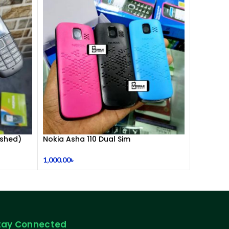
for Laptop & PC
ished)
Nokia Asha 110 Dual Sim
(Refurbished)
1,000.00
৳
tay Connected