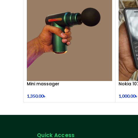
Mini massager
Nokia 10
1,350.00
৳
1,000.00
৳
Quick Access