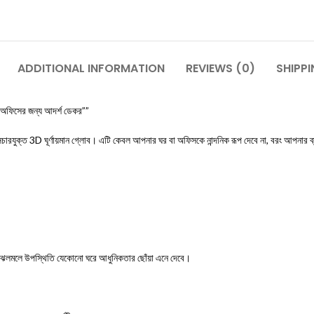
ADDITIONAL INFORMATION
REVIEWS (0)
SHIPPI
ও অফিসের জন্য আদর্শ ডেকর””
্সচারযুক্ত 3D ঘূর্ণায়মান গ্লোব। এটি কেবল আপনার ঘর বা অফিসকে নান্দনিক রূপ দেবে না, বরং আপনার 
ে এর ঝলমলে উপস্থিতি যেকোনো ঘরে আধুনিকতার ছোঁয়া এনে দেবে।