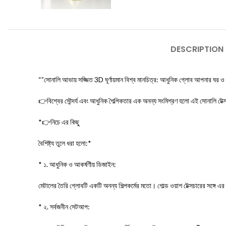
DESCRIPTION
“”সোনালি আভায় সজ্জিত 3D ঘূর্ণায়মান বিশ্ব মানচিত্র: আধুনিক গ্লোব আপনার ঘর 
👉বিশ্বের সৌন্দর্য এবং আধুনিক শৈল্পিকতার এক অনন্য সংমিশ্রণ হলো এই সোনালি টেক
*👉নিচে এর কিছু
বৈশিষ্ট্য তুলে ধরা হলো:*
* ১. আধুনিক ও আকর্ষণীয় ডিজাইন:
মেটালের তৈরি গ্লোবটি একটি অনন্য শিল্পকর্মের মতো। গোল্ড ওয়াশ টেক্সচারের সঙ্গ
* ২. সর্বজনীন সেটআপ: