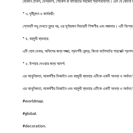
যেকোন টেবিল, ডেস্কটপ, শোকেস বা ফার্নিচারে সহজেই স্থাপনযোগ্য। এটি যে কোন
* ৩. দৃষ্টিনন্দন ও কার্যকরী:
গ্লোবটি শুধু দেখতে সুন্দর নয়, এর ঘূর্ণায়মান ফিচারটি শিক্ষণীয় এবং মজাদার। এটি বি
* ৪. বহুমুখী ব্যবহার:
এটি হোম ডেকর, অফিসের জন্য সজ্জা, প্রদর্শনী কেন্দ্র, কিংবা ফটোশুটের পারফেক্ট 
* ৫. উপহার দেওয়ার জন্য আদর্শ:
এর আধুনিকতা, আকর্ষণীয় ডিজাইন এবং বহুমুখী ব্যবহার এটিকে একটি অনন্য ও অর্থব
এর আধুনিকতা, আকর্ষণীয় ডিজাইন এবং বহুমুখী ব্যবহার এটিকে একটি অনন্য ও অর্থব
#worldmap.
#global.
#decoration.