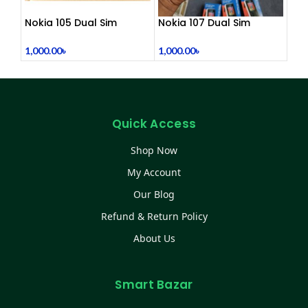
Nokia 105 Dual Sim
Nokia 107 Dual Sim
Button Mobile (2015)
(Refurbished)
1,000.00
৳
1,000.00
৳
Quick Access
Shop Now
My Account
Our Blog
Refund & Return Policy
About Us
Smart Bazar