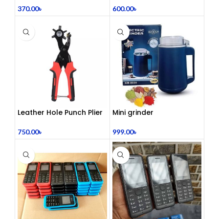
370.00
৳
600.00
৳
Leather Hole Punch Plier
Mini grinder
750.00
৳
999.00
৳