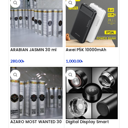
ARABIAN JASMIN 30 ml
Awei P5K 10000mAh
Large Capacity Smart
Dual USB Powerbank
280.00
৳
1,000.00
৳
AZARO MOST WANTED 30
Digital Display Smart
mL
Vacuum Flask