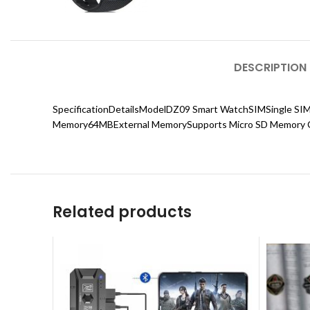
DESCRIPTION
SpecificationDetailsModelDZ09 Smart WatchSIMSingle S
Memory64MBExternal MemorySupports Micro SD Memory C
Related products