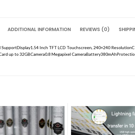
ADDITIONAL INFORMATION
REVIEWS (0)
SHIPPI
IM SupportDisplay1.54 Inch TFT LCD Touchscreen, 240×240 Resolu
ard up to 32GBCamera0.8 Megapixel CameraBattery380mAhProtecti