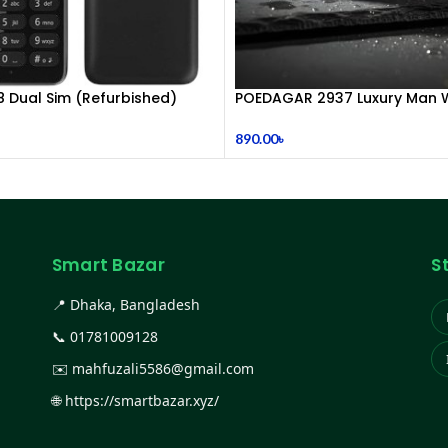
8 Dual Sim (Refurbished)
POEDAGAR 2937 Luxury Man W
watc
890.00
৳
Smart Bazar
S
📍 Dhaka, Bangladesh
📞
01781009128
✉️
mahfuzali5586@gmail.com
🌐
https://smartbazar.xyz/