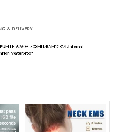
NG & DELIVERY
tionCPUMTK-6260A, 533MHzRAM128MBInternal
onNon-Waterproof