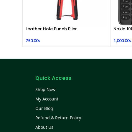
Leather Hole Punch Plier
Nokia 10
750.00
৳
1,000.00
৳
Quick Access
Shop Now
My Account
Our Blog
Refund & Return Policy
About Us