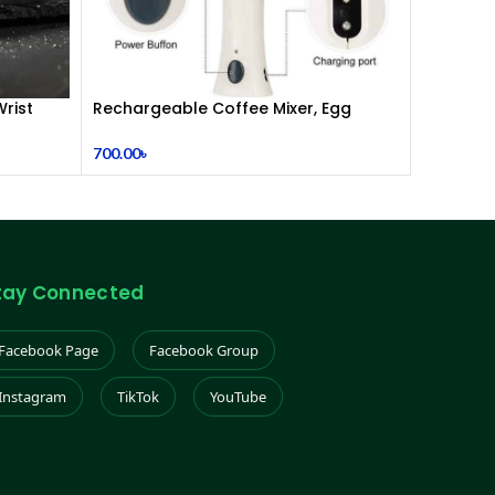
rist
Rechargeable Coffee Mixer, Egg
Beater & Milk Foamer.
700.00
৳
tay Connected
Facebook Page
Facebook Group
Instagram
TikTok
YouTube