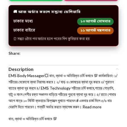
🚚 আজ অর্ডার করলে সম্ভাব্য ডেলিভারি
ঢাকার মধ্যে
১০ আগস্ট সোমবার
ঢাকার বাইরে
১১ আগস্ট মঙ্গলবার
⏰ সন্ধ্যা ৬টার পর অর্ডার হলে পরের দিন কুরিয়ার করা হয়
Share:
Description
EMS Body Massager💥 বাত, ব্যাথা ও অতিরিক্ত চর্বি কমাবে 💯 কার্যকারিতা: ১/
শরীরের যেকোনো ব্যথা নিরাময় করবে। ২/ ঘাড় ও কোমড়ের ব্যাথা দূর করবে ৩/ পুরাতন
বাতের ব্যাথা দূর করবে ৪/ EMS Technology শরীরের চর্বি কমাবে,পায়ের গোড়ালি,
হাটু ও মাংস পেশীর রক্ত সঞ্চালন বাড়িয়ে শরীরের পুরনো ব্যাথা দূর করে। ৫/ রাতে শোবার
আগে মাত্র ১০ মিনিট ব্যবহারে রিল্যাক্সে ঘুমাতে পারবেন # একবার চার্জ দিলে ৫/৬ বার
থেরাপি দিতে পারবেন। পন্যটি অর্ডার করতে ম্যাসেজ করুন। Read more
বাত, ব্যাথা ও অতিরিক্ত চর্বি কমাবে 💯