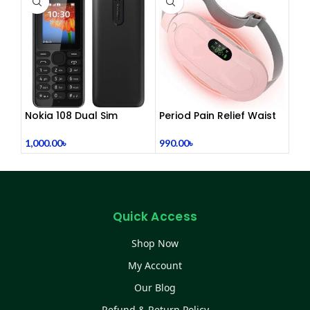
Nokia 108 Dual Sim
Period Pain Relief Waist
(Refurbished)
Belt Heating Pad Device
1,000.00
৳
990.00
৳
Quick Access
Shop Now
My Account
Our Blog
Refund & Return Policy