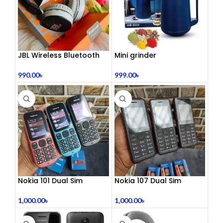
JBL Wireless Bluetooth
Mini grinder
Headphone
999.00
৳
990.00
৳
Nokia 101 Dual Sim
Nokia 107 Dual Sim
(Refurbished)
(Refurbished)
1,000.00
৳
1,000.00
৳