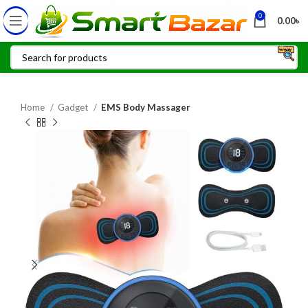
0
0.00
৳
Home
Gadget
EMS Body Massager