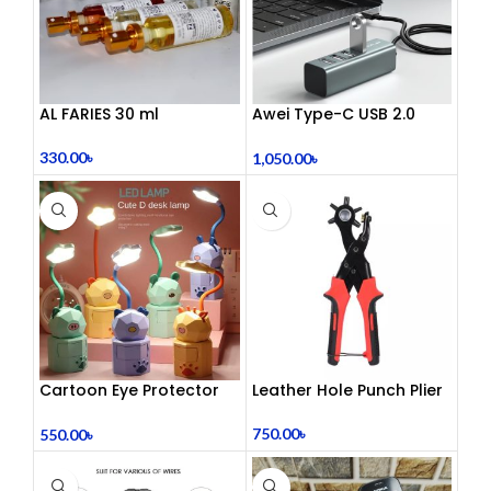
AL FARIES 30 ml
Awei Type-C USB 2.0
Docking Station
330.00
৳
1,050.00
৳
Cartoon Eye Protector
Leather Hole Punch Plier
Table Lamp
750.00
৳
550.00
৳