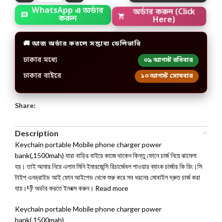
WhatsApp এ অর্ডার
অর্ডার করুন (Click
করুন
Here)
🚚 আজ অর্ডার করলে সম্ভাব্য ডেলিভারি
ঢাকার মধ্যে
০৯ আগস্ট রবিবার
ঢাকার বাইরে
১০ আগস্ট সোমবার
Share:
Description
Keychain portable Mobile phone charger power
bank(,1500mah) যারা বাড়ির বাইরে কাজে থাকেন কিন্তু ফোনে চার্জ নিয়ে ঝামেলা
হয়। তাই আমার নিয়ে এলাম মিনি ইমারজেন্সি রিচার্জেবল পাওয়ার ব্যাংক চার্জার কি রিং।সি
টাইপ এনড্রাইড আই ফোন আইপেড থেকে শুরু করে সব ধরনের মোবাইল দ্রুত চার্জ করা
যায়।👎 অর্ডার করতে ইনবক্স করুন। Read more
Keychain portable Mobile phone charger power
bank(,1500mah)