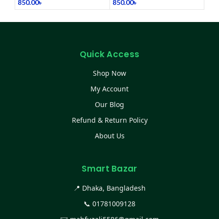
850.00
৳
850.00
৳
Quick Access
Shop Now
My Account
Our Blog
Refund & Return Policy
About Us
Smart Bazar
📍 Dhaka, Bangladesh
📞
01781009128