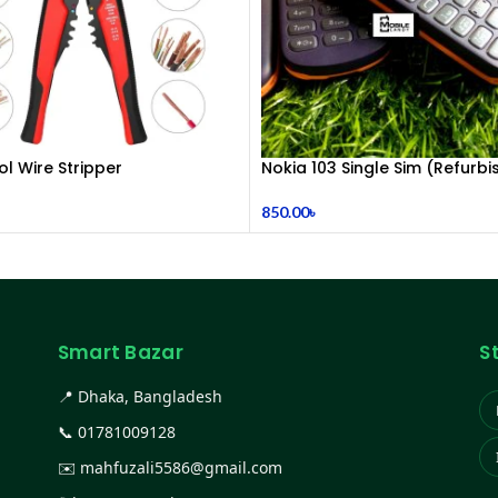
ol Wire Stripper
Nokia 103 Single Sim (Refurbi
850.00
৳
Smart Bazar
S
📍 Dhaka, Bangladesh
📞
01781009128
✉️
mahfuzali5586@gmail.com