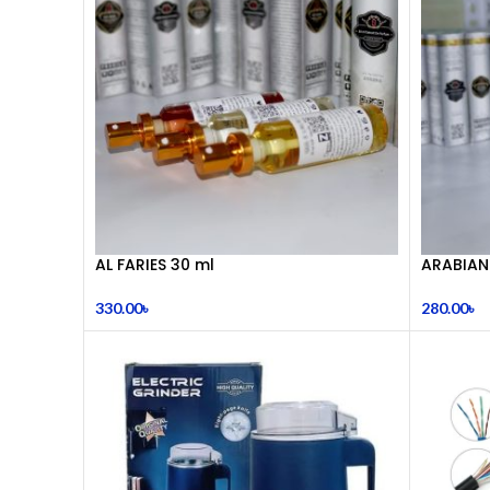
AL FARIES 30 ml
ARABIAN
330.00
৳
280.00
৳