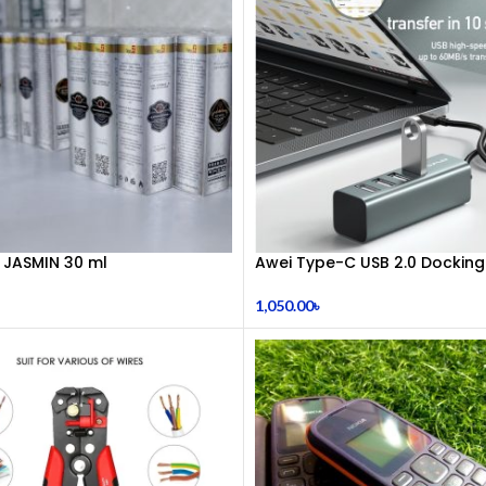
 JASMIN 30 ml
Awei Type-C USB 2.0 Docking
1,050.00
৳