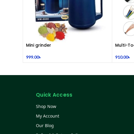
Mini grinder
Multi-To
999.00
৳
910.00
৳
Quick Access
Shop Now
My Account
Our Blog