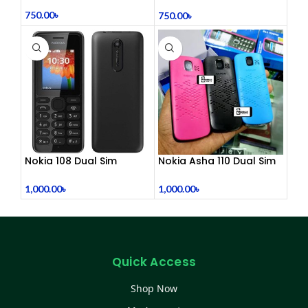
Telephony Headset with
Noise Cancelling Mic –
750.00
৳
750.00
৳
Comfortable Office Call
Center Headphones |
Dual 3.5mm Jack | Soft
Ear Cushion | Durable
Wired Headset for
Laptop & PC
Nokia 108 Dual Sim
Nokia Asha 110 Dual Sim
(Refurbished)
(Refurbished)
1,000.00
৳
1,000.00
৳
Quick Access
Shop Now