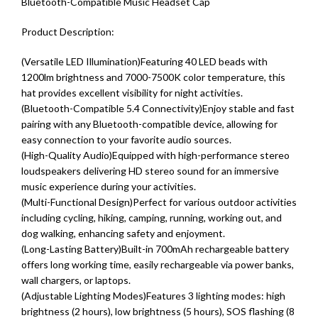
Bluetooth-Compatible Music Headset Cap
Product Description:
(Versatile LED Illumination)Featuring 40 LED beads with
1200lm brightness and 7000-7500K color temperature, this
hat provides excellent visibility for night activities.
(Bluetooth-Compatible 5.4 Connectivity)Enjoy stable and fast
pairing with any Bluetooth-compatible device, allowing for
easy connection to your favorite audio sources.
(High-Quality Audio)Equipped with high-performance stereo
loudspeakers delivering HD stereo sound for an immersive
music experience during your activities.
(Multi-Functional Design)Perfect for various outdoor activities
including cycling, hiking, camping, running, working out, and
dog walking, enhancing safety and enjoyment.
(Long-Lasting Battery)Built-in 700mAh rechargeable battery
offers long working time, easily rechargeable via power banks,
wall chargers, or laptops.
(Adjustable Lighting Modes)Features 3 lighting modes: high
brightness (2 hours), low brightness (5 hours), SOS flashing (8