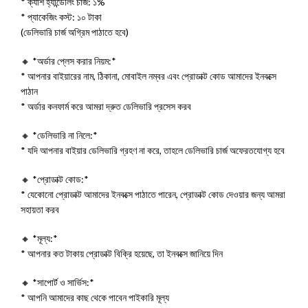
* ক্যাশ হ্যান্ডেলিং চার্জ: ১%
* প্যাকেজিং কস্ট: ১০ টাকা
(ডেলিভারি চার্জ অগ্রিম পাঠাতে হবে)
🔸 *অর্ডার প্লেস করার নিয়ম:*
* আপনার বাইয়ারের নাম, ঠিকানা, মোবাইল নম্বর এবং প্রোডাক্ট কোড আমাদের ইনবক্সে
পাঠান
* অর্ডার কনফার্ম করে আমরা দ্রুত ডেলিভারি প্রসেস করব
🔸 *ডেলিভারি না নিলে:*
* যদি আপনার বাইয়ার ডেলিভারি গ্রহণ না করে, তাহলে ডেলিভারি চার্জ অফেরতযোগ্য হবে
🔸 *প্রোডাক্ট কোড:*
* যেকোনো প্রোডাক্ট আমাদের ইনবক্সে পাঠাতে পারেন, প্রোডাক্ট কোড দেওয়ার জন্য আমরা
সহায়তা করব
🔸 *মূল্য:*
* আপনার কত টাকায় প্রোডাক্ট বিক্রি হয়েছে, তা ইনবক্সে জানিয়ে দিন
🔸 *সাপোর্ট ও সার্ভিস:*
* আপনি আমাদের কাছ থেকে পাবেন পাইকারি মূল্য