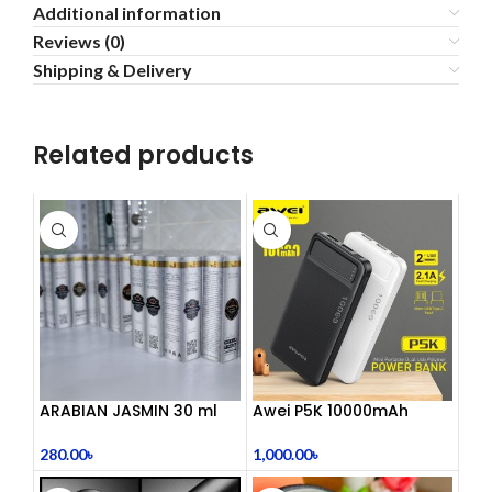
Additional information
Reviews (0)
Shipping & Delivery
Related products
ARABIAN JASMIN 30 ml
Awei P5K 10000mAh
Large Capacity Smart
Dual USB Powerbank
280.00
৳
1,000.00
৳