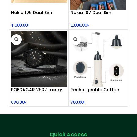
Nokia 105 Dual Sim
Nokia 107 Dual Sim
Button Mobile (2015)
(Refurbished)
1,000.00
৳
1,000.00
৳
POEDAGAR 2937 Luxury
Rechargeable Coffee
Man Wrist watc
Mixer, Egg Beater & Milk
Foamer.
890.00
৳
700.00
৳
Quick Access