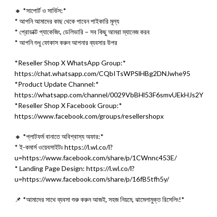
🔸 *সাপোর্ট ও সার্ভিস:*
* আপনি আমাদের কাছ থেকে পাবেন পাইকারি মূল্য
* প্রোডাক্ট প্যাকেজিং, ডেলিভারি – সব কিছু আমরা ম্যানেজ করব
* আপনি শুধু ফোকাস করুন আপনার ব্যবসার উপর
*Reseller Shop X WhatsApp Group:*
https://chat.whatsapp.com/CQbITsWPSlHBg2DNJwhe95
*Product Update Channel:*
https://whatsapp.com/channel/0029VbBHl53F6smvUEkHJs2Y
*Reseller Shop X Facebook Group:*
https://www.facebook.com/groups/resellershopx
🔸 *প্লাটফর্ম বানাতে অবিশ্বাস্য অফার:*
* ই-কমার্স ওয়েবসাইটঃ https://l.wl.co/l?
u=https://www.facebook.com/share/p/1CWnnc453E/
* Landing Page Design: https://l.wl.co/l?
u=https://www.facebook.com/share/p/16fB5tfh5y/
📌 *আমাদের সাথে ব্যবসা শুরু করুন আজই, সহজ নিয়মে, ঝামেলামুক্ত রিসেলিং!*