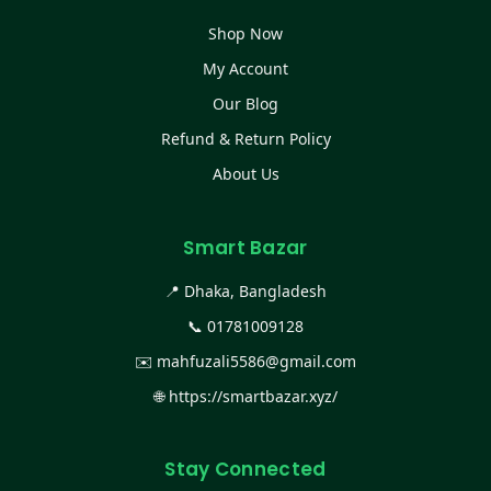
Shop Now
My Account
Our Blog
Refund & Return Policy
About Us
Smart Bazar
📍 Dhaka, Bangladesh
📞
01781009128
✉️
mahfuzali5586@gmail.com
🌐
https://smartbazar.xyz/
Stay Connected