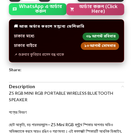
WhatsApp এ অর্ডার
অর্ডার করুন (Click
করুন
Here)
🚚 আজ অর্ডার করলে সম্ভাব্য ডেলিভারি
ঢাকার মধ্যে
০৯ আগস্ট রবিবার
ঢাকার বাইরে
১০ আগস্ট সোমবার
📌 শুক্রবার কুরিয়ার প্রসেস বন্ধ থাকে
Share:
Description
Z5 RGB MINI RGB PORTABLE WIRELESS BLUETOOTH
SPEAKER
পণ্যের বিবরণ
ছোট আকৃতি, বড় পারফরম্যান্স—Z5 Mini RGB ব্লুটুথ স্পিকার আপনার অডিও
অভিজ্ঞতাকে করবে আরও রঙিন ও প্রাণবন্ত। এই কমপ্যাক্ট স্পিকারটি আধুনিক ডিজাইন,