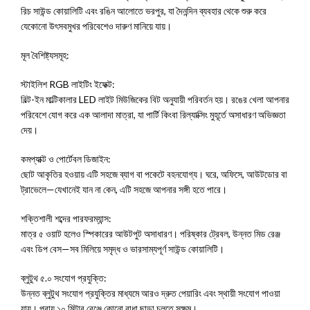
রিচ সাউন্ড কোয়ালিটি এবং রঙিন আলোতে ভরপুর, যা দৈনন্দিন ব্যবহার থেকে শুরু করে
যেকোনো উৎসবমুখর পরিবেশেও দারুণ মানিয়ে যায়।
মূল বৈশিষ্ট্যসমূহ:
স্টাইলিশ RGB লাইটিং ইফেক্ট:
বিল্ট-ইন মাল্টিকালার LED লাইট মিউজিকের বিট অনুযায়ী পরিবর্তন হয়। রঙের খেলা আপনার
পরিবেশে যোগ করে এক আলাদা মাত্রা, যা পার্টি কিংবা রিল্যাক্সিং মুহূর্তে অসাধারণ অভিজ্ঞতা
দেয়।
কমপ্যাক্ট ও পোর্টেবল ডিজাইন:
ছোট আকৃতির হওয়ায় এটি সহজে ব্যাগ বা পকেটে বহনযোগ্য। ঘরে, অফিসে, আউটডোর বা
ট্রাভেলে—যেখানেই যান না কেন, এটি সহজে আপনার সঙ্গী হতে পারে।
শক্তিশালী শব্দের পারফরম্যান্স:
মাত্র ৫ ওয়াট হলেও স্পিকারের আউটপুট অসাধারণ। পরিষ্কার ট্রেবল, উন্নত মিড রেঞ্জ
এবং ডিপ বেস—সব মিলিয়ে সমৃদ্ধ ও ভারসাম্যপূর্ণ সাউন্ড কোয়ালিটি।
ব্লুটুথ ৫.০ সংযোগ প্রযুক্তি:
উন্নত ব্লুটুথ সংযোগ প্রযুক্তির মাধ্যমে আরও দ্রুত পেয়ারিং এবং স্থায়ী সংযোগ পাওয়া
যায়। প্রায় ১০ মিটার রেঞ্জে কোনো বাধা ছাড়া চলতে সক্ষম।