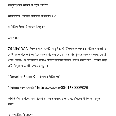
বন্ধুবান্ধবের আড্ডা বা ছোট পার্টিতে
আউটডোর পিকনিক, ট্রাভেল বা ক্যাম্পিং-এ
স্টাইলিশ গিফট হিসেবেও উপযুক্ত
উপসংহার:
Z5 Mini RGB স্পিকার হলো একটি আধুনিক, স্টাইলিশ এবং কার্যকর অডিও গ্যাজেট যা
ছোট হলেও শব্দে ও ডিজাইনে বড়সড় প্রভাব ফেলে। যারা প্রযুক্তির সঙ্গে ফ্যাশনের ছোঁয়া
খুঁজে থাকেন এবং চলাফেরার সময়ও মানসম্পন্ন মিউজিক উপভোগ করতে চান—তাদের জন্য
এটি নিঃসন্দেহে একটি চমৎকার পছন্দ।
*Reseller Shop X – রিসেলার নীতিমালা*
*Inbox করুন এখনইঃ* https://wa.me/8801680009828
আপনি যদি আমাদের সাথে রিসেলিং ব্যবসা করতে চান, তাহলে নিচের নীতিমালা অনুসরণ
করুন:
🔸 *ডেলিভারি চার্জ:*