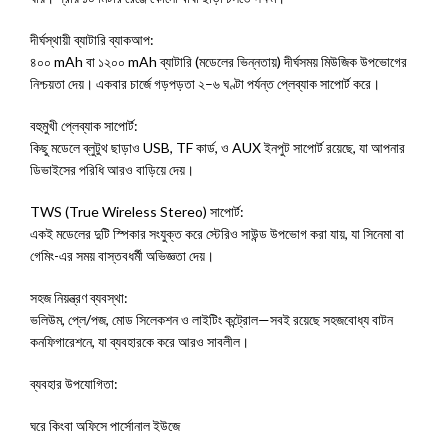
দীর্ঘস্থায়ী ব্যাটারি ব্যাকআপ:
৪০০ mAh বা ১২০০ mAh ব্যাটারি (মডেলের ভিন্নতায়) দীর্ঘসময় মিউজিক উপভোগের
নিশ্চয়তা দেয়। একবার চার্জে গড়পড়তা ২–৬ ঘণ্টা পর্যন্ত প্লেব্যাক সাপোর্ট করে।
বহুমুখী প্লেব্যাক সাপোর্ট:
কিছু মডেলে ব্লুটুথ ছাড়াও USB, TF কার্ড, ও AUX ইনপুট সাপোর্ট রয়েছে, যা আপনার
ডিভাইসের পরিধি আরও বাড়িয়ে দেয়।
TWS (True Wireless Stereo) সাপোর্ট:
একই মডেলের দুটি স্পিকার সংযুক্ত করে স্টেরিও সাউন্ড উপভোগ করা যায়, যা সিনেমা বা
গেমিং-এর সময় বাস্তবধর্মী অভিজ্ঞতা দেয়।
সহজ নিয়ন্ত্রণ ব্যবস্থা:
ভলিউম, প্লে/পজ, মোড সিলেকশন ও লাইটিং কন্ট্রোল—সবই রয়েছে সহজবোধ্য বাটন
কনফিগারেশনে, যা ব্যবহারকে করে আরও সাবলীল।
ব্যবহার উপযোগিতা:
ঘরে কিংবা অফিসে পার্সোনাল ইউজে