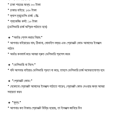
* ঢাকা শহরের মধ্যে: ৮০ টাকা
* ঢাকার বাইরে: ১৩০ টাকা
* ক্যাশ হ্যান্ডেলিং চার্জ: ১%
* প্যাকেজিং কস্ট: ১০ টাকা
(ডেলিভারি চার্জ অগ্রিম পাঠাতে হবে)
🔸 *অর্ডার প্লেস করার নিয়ম:*
* আপনার বাইয়ারের নাম, ঠিকানা, মোবাইল নম্বর এবং প্রোডাক্ট কোড আমাদের ইনবক্সে
পাঠান
* অর্ডার কনফার্ম করে আমরা দ্রুত ডেলিভারি প্রসেস করব
🔸 *ডেলিভারি না নিলে:*
* যদি আপনার বাইয়ার ডেলিভারি গ্রহণ না করে, তাহলে ডেলিভারি চার্জ অফেরতযোগ্য হবে
🔸 *প্রোডাক্ট কোড:*
* যেকোনো প্রোডাক্ট আমাদের ইনবক্সে পাঠাতে পারেন, প্রোডাক্ট কোড দেওয়ার জন্য আমরা
সহায়তা করব
🔸 *মূল্য:*
* আপনার কত টাকায় প্রোডাক্ট বিক্রি হয়েছে, তা ইনবক্সে জানিয়ে দিন