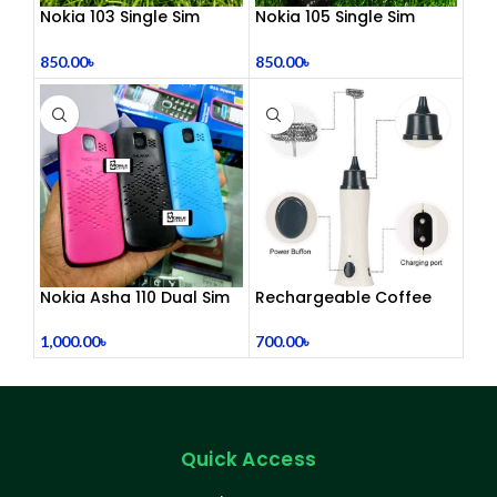
Nokia 103 Single Sim
Nokia 105 Single Sim
(Refurbished)
(Refurbished)
850.00
৳
850.00
৳
Nokia Asha 110 Dual Sim
Rechargeable Coffee
(Refurbished)
Mixer, Egg Beater & Milk
Foamer.
1,000.00
৳
700.00
৳
Quick Access