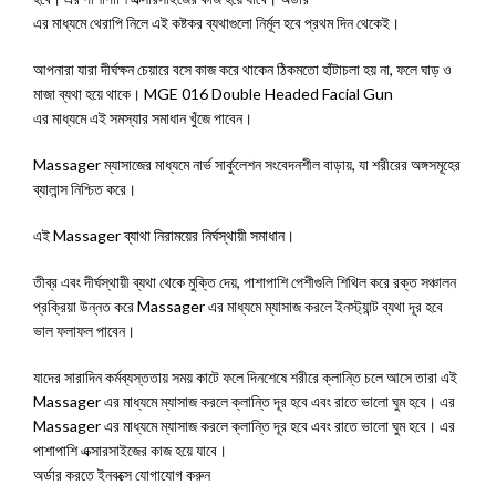
এর মাধ্যমে থেরাপি নিলে এই কষ্টকর ব্যথাগুলো নির্মূল হবে প্রথম দিন থেকেই।
আপনারা যারা দীর্ঘক্ষন চেয়ারে বসে কাজ করে থাকেন ঠিকমতো হাঁটাচলা হয় না, ফলে ঘাড় ও
মাজা ব্যথা হয়ে থাকে। MGE 016 Double Headed Facial Gun
এর মাধ্যমে এই সমস্যার সমাধান খুঁজে পাবেন।
Massager ম্যাসাজের মাধ্যমে নার্ভ সার্কুলেশন সংবেদনশীল বাড়ায়, যা শরীরের অঙ্গসমূহের
ব্যালান্স নিশ্চিত করে।
এই Massager ব্যাথা নিরাময়ের নির্ঘস্থায়ী সমাধান।
তীব্র এবং দীর্ঘস্থায়ী ব্যথা থেকে মুক্তি দেয়, পাশাপাশি পেশীগুলি শিথিল করে রক্ত সঞ্চালন
প্রক্রিয়া উন্নত করে Massager এর মাধ্যমে ম্যাসাজ করলে ইনস্ট্যান্ট ব্যথা দূর হবে
ভাল ফলাফল পাবেন।
যাদের সারাদিন কর্মব্যস্ততায় সময় কাটে ফলে দিনশেষে শরীরে ক্লান্তি চলে আসে তারা এই
Massager এর মাধ্যমে ম্যাসাজ করলে ক্লান্তি দূর হবে এবং রাতে ভালো ঘুম হবে। এর
Massager এর মাধ্যমে ম্যাসাজ করলে ক্লান্তি দূর হবে এবং রাতে ভালো ঘুম হবে। এর
পাশাপাশি এক্সারসাইজের কাজ হয়ে যাবে।
অর্ডার করতে ইনবক্সে যোগাযোগ করুন