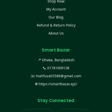
Shop Now
My Account
Our Blog
Refund & Return Policy
About Us
Smart Bazar
📍 Dhaka, Bangladesh
📞
01781009128
✉️
mahfuzali5586@gmail.com
🌐
https://smartbazar.xyz/
Stay Connected