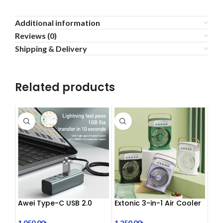
Additional information
Reviews (0)
Shipping & Delivery
Related products
Awei Type-C USB 2.0
Extonic 3-in-1 Air Cooler
Docking Station
Fan
1,050.00
৳
1,250.00
৳