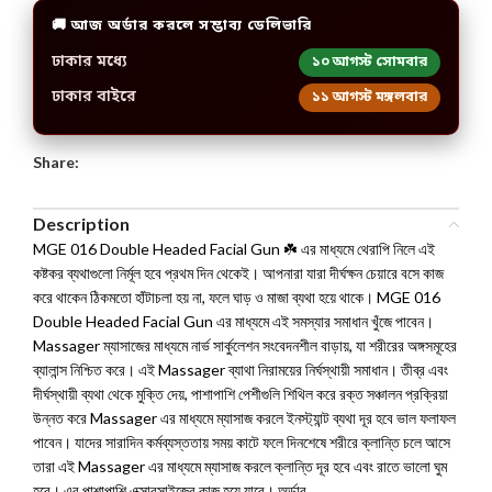
🚚 আজ অর্ডার করলে সম্ভাব্য ডেলিভারি
ঢাকার মধ্যে
১০ আগস্ট সোমবার
ঢাকার বাইরে
১১ আগস্ট মঙ্গলবার
Share:
Description
MGE 016 Double Headed Facial Gun ☘️ এর মাধ্যমে থেরাপি নিলে এই
কষ্টকর ব্যথাগুলো নির্মূল হবে প্রথম দিন থেকেই। আপনারা যারা দীর্ঘক্ষন চেয়ারে বসে কাজ
করে থাকেন ঠিকমতো হাঁটাচলা হয় না, ফলে ঘাড় ও মাজা ব্যথা হয়ে থাকে। MGE 016
Double Headed Facial Gun এর মাধ্যমে এই সমস্যার সমাধান খুঁজে পাবেন।
Massager ম্যাসাজের মাধ্যমে নার্ভ সার্কুলেশন সংবেদনশীল বাড়ায়, যা শরীরের অঙ্গসমূহের
ব্যালান্স নিশ্চিত করে। এই Massager ব্যাথা নিরাময়ের নির্ঘস্থায়ী সমাধান। তীব্র এবং
দীর্ঘস্থায়ী ব্যথা থেকে মুক্তি দেয়, পাশাপাশি পেশীগুলি শিথিল করে রক্ত সঞ্চালন প্রক্রিয়া
উন্নত করে Massager এর মাধ্যমে ম্যাসাজ করলে ইনস্ট্যান্ট ব্যথা দূর হবে ভাল ফলাফল
পাবেন। যাদের সারাদিন কর্মব্যস্ততায় সময় কাটে ফলে দিনশেষে শরীরে ক্লান্তি চলে আসে
তারা এই Massager এর মাধ্যমে ম্যাসাজ করলে ক্লান্তি দূর হবে এবং রাতে ভালো ঘুম
হবে। এর পাশাপাশি এক্সারসাইজের কাজ হয়ে যাবে। অর্ডার