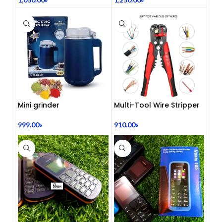
Mini grinder
Multi-Tool Wire Stripper
999.00
৳
910.00
৳