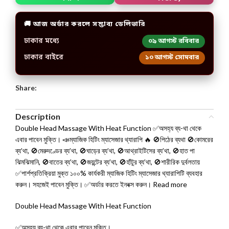
🚚 আজ অর্ডার করলে সম্ভাব্য ডেলিভারি
ঢাকার মধ্যে
০৯ আগস্ট রবিবার
ঢাকার বাইরে
১০ আগস্ট সোমবার
Share:
Description
Double Head Massage With Heat Function ✅অসহ্য ব্য-থা থেকে
এবার পাবেন মুক্তি। 📣ম্যাজিক হিটিং ম্যাসেজার থ্যারাপি 🔥 🚫পিঠের ব্যথা 🚫কোমরের
ব্য’থা, 🚫মেরুদণ্ডের ব্য’থা, 🚫ঘাড়ের ব্য’থা, 🚫আথ্রাইটিসের ব্য’থা, 🚫হাত পা
ঝিমঝিমানি, 🚫বাতের ব্য’থা, 🚫জয়ন্টের ব্য’থা, 🚫হাঁটুর ব্য’থা, 🚫শারীরিক দুর্বলতায়
✅পার্শপ্রতিক্রিয়া মুক্ত ১০০% কার্যকরী ম্যাজিক হিটিং ম্যাসেজার থ্যারাপিটি ব্যবহার
করুন। সহজেই পাবেন মুক্তি। ✅অর্ডার করতে ইনবক্স করুন। Read more
Double Head Massage With Heat Function
✅অসহ্য ব্য-থা থেকে এবার পাবেন মুক্তি।