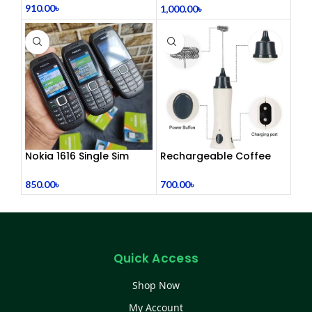
910.00
৳
1,000.00
৳
Nokia 1616 Single Sim
Rechargeable Coffee
(Refurbished)
Mixer, Egg Beater & Milk
Foamer.
850.00
৳
700.00
৳
Quick Access
Shop Now
My Account