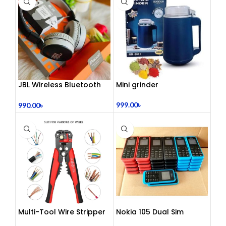
JBL Wireless Bluetooth
Mini grinder
Headphone
999.00
৳
990.00
৳
Multi-Tool Wire Stripper
Nokia 105 Dual Sim
Button Mobile (2015)