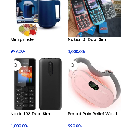
Mini grinder
Nokia 101 Dual Sim
(Refurbished)
999.00
৳
1,000.00
৳
Nokia 108 Dual Sim
Period Pain Relief Waist
(Refurbished)
Belt Heating Pad Device
1,000.00
৳
990.00
৳