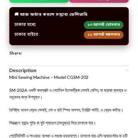
🚚 আজ অর্ডার করলে সম্ভাব্য ডেলিভারি
ঢাকার মধ্যে
১০ আগস্ট সোমবার
ঢাকার বাইরে
১১ আগস্ট মঙ্গলবার
Share:
Description
Mini Sewing Machine – Model CGSM-202
SM-202A একটি কমপ্যাক্ট ও পোর্টেবল ইলেকট্রিক সেলাই মেশিন, যা ঘরোয়া ব্যবহার ও
নতুনদের জন্য উপযুক্ত।
বৈশিষ্ট্য: ডাবল থ্রেড সেলাই, লো ও হাই স্পিড অপশন, ইনবিল্ট লাইট, ও থ্রেড কাটার।
নিয়ন্ত্রণ: হ্যান্ড সুইচ বা ফুট প্যাডেল (সংযুক্ত) দিয়ে চালানো যায়।
পোর্টেবিলিটি ও পাওয়ার: হালকা ও সহজে বহনযোগ্য। চালানো যায় এসি অ্যাডাপ্টার বা ৪টি