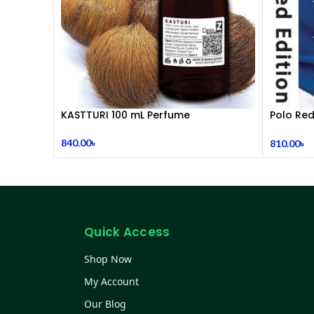
KASTTURI 100 mL Perfume
Polo Red
mL
840.00
৳
810.00
৳
Quick Access
Shop Now
My Account
Our Blog