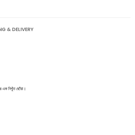
NG & DELIVERY
এক নিখুঁত ছোঁয়া।