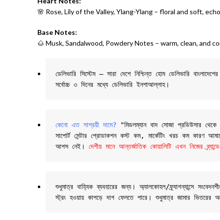
Heart Notes:
🌸 Rose, Lily of the Valley, Ylang-Ylang – floral and soft, 
Base Notes:
🌰 Musk, Sandalwood, Powdery Notes – warm, clean, and comf
ডেলিভারি সিস্টেম – সারা দেশে নিশ্চিন্ত হোম ডেলিভারি বাংলাদে
সর্বোচ্চ ৩ দিনের মধ্যে ডেলিভারি ইনশাআল্লাহ।
কেনো এত সাশ্রয়ী দামে?
 "মিডলম্যান বাদ সোজা প্রডিউসার থেকে তাই
সাপোর্ট সেন্টার প্রোডাকশন কস্ট কম, মার্কেটিং খরচ কম কারণ আমাদের
আপস নেই। 
দেশীয় মানে আন্তর্জাতিক কোয়ালিটি এখন নিজের ব্র্
শুধুমাত্র বাহ্যিক ব্যবহারের জন্য। অ্যালকোহল/ফ্র্যাগন্যান্সে
স্ট্রং হওয়ায় কাপড়ে দাগ ফেলতে পারে। শুধুমাত্র জামার ভিতরের অ