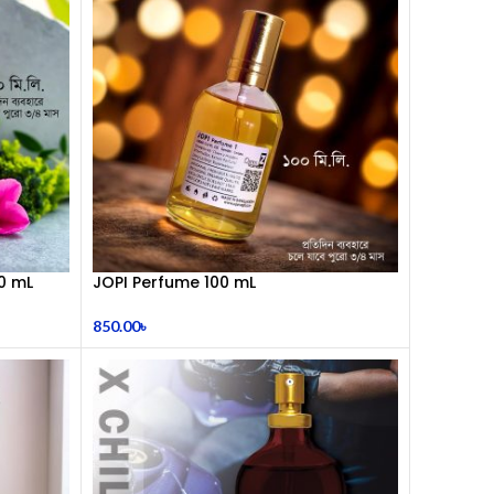
00 mL
JOPI Perfume 100 mL
850.00
৳