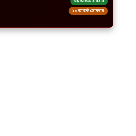
০৯ আগস্ট রবিবার
১০ আগস্ট সোমবার