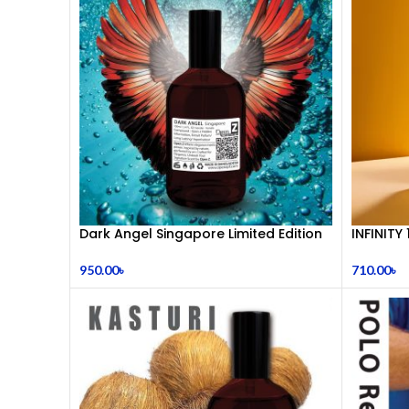
Dark Angel Singapore Limited Edition
INFINITY
Perfume 100 mL
710.00
৳
950.00
৳