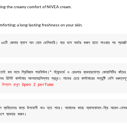
echoing the creamy comfort of NIVEA cream.
orting; a long-lasting freshness on your skin.
শের ৬৪টি জেলায় ক্যাশ অন হোম ডেলিভারি। ঘরে বসে অর্ডার করুন হাতে পাওয়ার পর প্রডাক্
 কম দামে প্রিমিয়াম পারফিউম।" স্ট্যান্ডার্ড ও রেগুলার ব্যবহারযোগ্য কোয়ালিটির কাঁচের
 রিপিট কাস্টমার আলহামদুলিল্লাহ প্রচুর। লাভের চেয়ে কাস্টমারের সন্তুষ্টি বেশি গুরুত্বপূ
যান্ডে বিশ্বাস রাখুন Open Z perfume
 সংবেদনশীল ব্যক্তিদের জন্য উপযোগী নাও হতে পারে। আমাদের কাছে অ্যালকোহল-ফ্রি অয়েল
ংশে ব্যবহার করুন।