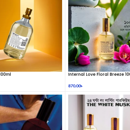
 100ml
Internal Love Floral Breeze 1
Perfume
870.00
৳