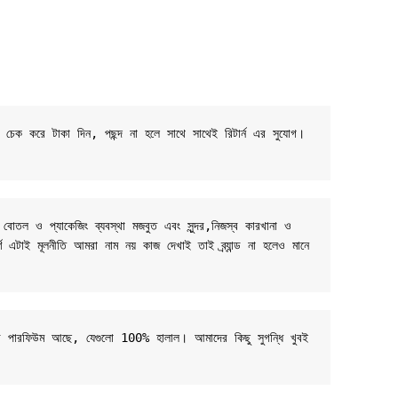
ট চেক করে টাকা দিন, পছন্দ না হলে সাথে সাথেই রিটার্ন এর সুযোগ। 
 বোতল ও প্যাকেজিং ব্যবস্থা মজবুত এবং সুন্দর,নিজস্ব কারখানা ও 
র্ণ এটাই মূলনীতি আমরা নাম নয় কাজ দেখাই তাই ব্র্যান্ড না হলেও মানে 
-বেসড পারফিউম আছে, যেগুলো 100% হালাল। আমাদের কিছু সুগন্ধি খুবই 