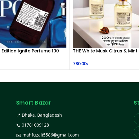
 Edition Ignite Perfume 100
THE White Musk Citrus & Mint
Symphony 100 mL Perfume
780.00
৳
Smart Bazar
S
📍 Dhaka, Bangladesh
📞
01781009128
✉️
mahfuzali5586@gmail.com