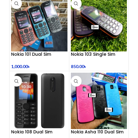
Dual 3.5mm Jack | Soft
Ear Cushion | Durable
Wired Headset for
Laptop & PC
Nokia 101 Dual Sim
Nokia 103 Single Sim
(Refurbished)
(Refurbished)
1,000.00
৳
850.00
৳
Nokia 108 Dual Sim
Nokia Asha 110 Dual Sim
(Refurbished)
(Refurbished)