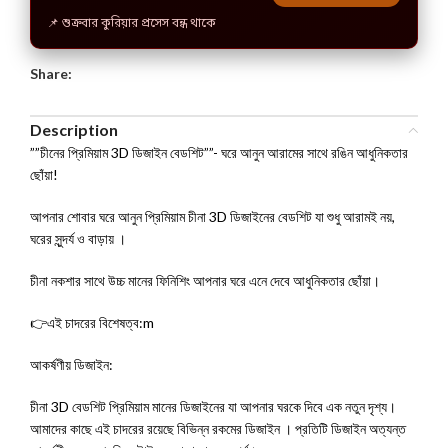
📌 শুক্রবার কুরিয়ার প্রসেস বন্ধ থাকে
Share:
Description
””চীনের প্রিমিয়াম 3D ডিজাইন বেডশিট””- ঘরে আনুন আরামের সাথে রঙিন আধুনিকতার
ছোঁয়া!
আপনার শোবার ঘরে আনুন প্রিমিয়াম চীনা 3D ডিজাইনের বেডশিট যা শুধু আরামই নয়,
ঘরের সুন্দর্য ও বাড়ায় ।
চীনা নকশার সাথে উচ্চ মানের ফিনিশিং আপনার ঘরে এনে দেবে আধুনিকতার ছোঁয়া।
👉এই চাদরের বিশেষত্ব:m
আকর্ষণীয় ডিজাইন:
চীনা 3D বেডশিট প্রিমিয়াম মানের ডিজাইনের যা আপনার ঘরকে দিবে এক নতুন দৃশ্য।
আমাদের কাছে এই চাদরের রয়েছে বিভিন্ন রকমের ডিজাইন । প্রতিটি ডিজাইন অত্যন্ত