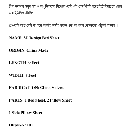
চীনা নকশার সমৃদ্ধতা ও আধুনিকতার মিশেলে তৈরি এই বেডশিটটি ঘরের ইন্টেরিয়ারকে দেবে
এক ইউনিক স্টাইল।
👉তাই আর দেরি না করে আজই অর্ডার করুন এবং আপনার বেডরুমের সৌন্দর্য বাড়ান ।
𝐍𝐀𝐌𝐄: 𝟑𝐃 𝐃𝐞𝐬𝐢𝐠𝐧 𝐁𝐞𝐝 𝐒𝐡𝐞𝐞𝐭
𝐎𝐑𝐈𝐆𝐈𝐍: 𝐂𝐡𝐢𝐧𝐚 𝐌𝐚𝐝𝐞
𝐋𝐄𝐍𝐆𝐓𝐇: 𝟗 𝐅𝐞𝐞𝐭
𝐖𝐈𝐃𝐓𝐇: 𝟕 𝐅𝐞𝐞𝐭
𝐅𝐀𝐁𝐑𝐈𝐂𝐀𝐓𝐈𝐎𝐍: China Velvet
𝐏𝐀𝐑𝐓𝐒: 𝟏 𝐁𝐞𝐝 𝐒𝐡𝐞𝐞𝐭, 𝟐 𝐏𝐢𝐥𝐥𝐨𝐰 𝐒𝐡𝐞𝐞𝐭,
𝟏 𝐒𝐢𝐝𝐞 𝐏𝐢𝐥𝐥𝐨𝐰 𝐒𝐡𝐞𝐞𝐭
𝐃𝐄𝐒𝐈𝐆𝐍: 𝟏𝟎+