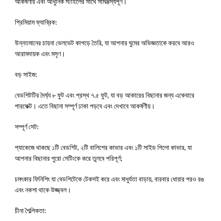
আকর্ষণীয় এবং আধুনিক স্টাইলের সাথে সামঞ্জস্যপূর্ণ।
প্রিমিয়াম ফ্যাব্রিক:
উন্নতমানের চায়না ভেলভেট কাপড়ে তৈরি, যা আপনার ঘুমের অভিজ্ঞতাকে করবে আরও
আরামদায়ক এবং মসৃণ।
বড় সাইজ:
বেডশিটটির দৈর্ঘ্য ৮ ফুট এবং প্রস্থ ৭.৫ ফুট, যা বড় আকারের বিছানার জন্য একেবারে
পারফেক্ট। এতে বিছানা সম্পূর্ণ ঢাকা পড়বে এবং দেখাবে আকর্ষণীয়।
সম্পূর্ণ সেট:
প্যাকেজে থাকছে ১টি বেডশিট, ২টি বালিশের কাভার এবং ১টি সাইড পিলো কাভার, যা
আপনার বিছানার পুরো সেটিংকে করে তুলবে পরিপূর্ণ;
চমৎকার ফিনিশিং যা বেডশিটেকে টেকসই করে এবং মাধুর্যতা বাড়ায়, বারবার ধোয়ার পরও রঙ
এবং নকশা থাকে উজ্জ্বল।
চীনা শৈল্পিকতা: