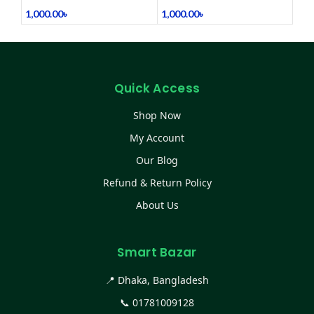
1,000.00
৳
1,000.00
৳
Quick Access
Shop Now
My Account
Our Blog
Refund & Return Policy
About Us
Smart Bazar
📍 Dhaka, Bangladesh
📞
01781009128