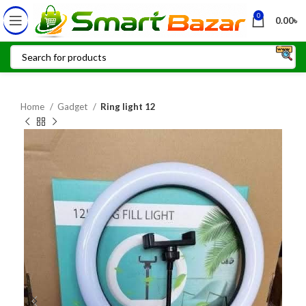
0
0.00
৳
Home
Gadget
Ring light 12