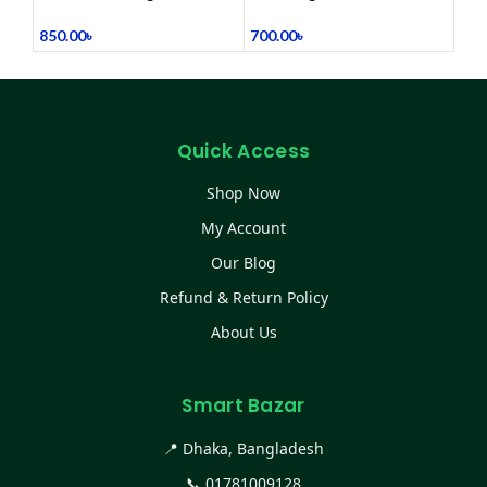
(Refurbished)
Mixer, Egg Beater & Milk
Foamer.
850.00
৳
700.00
৳
Quick Access
Shop Now
My Account
Our Blog
Refund & Return Policy
About Us
Smart Bazar
📍 Dhaka, Bangladesh
📞
01781009128