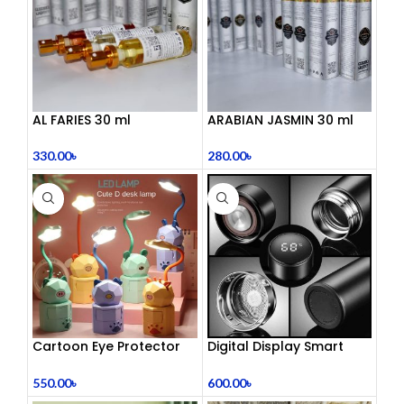
AL FARIES 30 ml
ARABIAN JASMIN 30 ml
330.00
৳
280.00
৳
Cartoon Eye Protector
Digital Display Smart
Table Lamp
Vacuum Flask
550.00
৳
600.00
৳