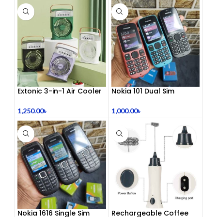
Extonic 3-in-1 Air Cooler
Nokia 101 Dual Sim
Fan
(Refurbished)
1,250.00
৳
1,000.00
৳
Nokia 1616 Single Sim
Rechargeable Coffee