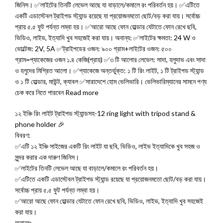
জিনিস। ✅লাইটের তিনটি লেভেল আছে যা বাড়ালে/কমালে রং পরিবর্তন হয়। ✅এটিতে
একটি এডাস্টেবল ট্রাইপড স্ট্যান্ড রয়েছে যা প্রয়োজনমতো ছোট/বড় করা যায়। সর্বোচ্চ
প্রায় ৫.৫ ফুট পর্যন্ত লম্বা হয়। ✅আরো আছে ফোন হোল্ডার যেটাতে ফোন রেখে ছবি,
ভিডিও, লাইভ, ইত্যাদি খুব সহজেই করা যায়। অনান্য: ✅লাইটের ক্ষমতা: 24 W ও
ভোল্টেজ: 2V, 5A ✅ট্রাইপডের ওজন: ৯০০ গ্রাম+লাইটের ওজন: ৫০০
গ্রাম=প্যাকেজের ওজন ১.৪ কেজি(প্রায়) ✅৩ টি আলোর লেভেল: সাদা, হলুদাভ এবং সাদা
ও হলুদের মিশ্রিত আলো। ✅প্যাকেজে অন্তর্ভুক্ত: ১ টি রিং লাইট, ১ টি ট্রাইপড স্ট্যান্ড
ও ১ টি হোল্ডার, মাউন্ট, ক্যাবল ✅সারাদেশে হোম ভেলিভারি। ভেলিভারিম্যানের সামনে পণ্য
চেক করে নিতে পারবেন Read more
১২ ইঞ্চি রিং লাইট ট্রাইপড স্ট্যান্ডসহ-12 ring light with tripod stand &
phone holder 🎉
বিবরণ:
✅এটি ১২ ইঞ্চি সাইজের একটি রিং লাইট যা ছবি, ভিডিও, লাইভ ইত্যাদিকে খুব সহজ ও
সুন্দর করার এক দারুণ জিনিস।
✅লাইটের তিনটি লেভেল আছে যা বাড়ালে/কমালে রং পরিবর্তন হয়।
✅এটিতে একটি এডাস্টেবল ট্রাইপড স্ট্যান্ড রয়েছে যা প্রয়োজনমতো ছোট/বড় করা যায়।
সর্বোচ্চ প্রায় ৫.৫ ফুট পর্যন্ত লম্বা হয়।
✅আরো আছে ফোন হোল্ডার যেটাতে ফোন রেখে ছবি, ভিডিও, লাইভ, ইত্যাদি খুব সহজেই
করা যায়।
অনান্য: