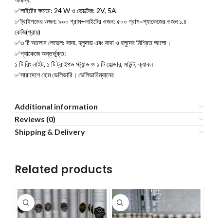
✅লাইটের ক্ষমতা: 24 W ও ভোল্টেজ: 2V, 5A
✅ট্রাইপডের ওজন: ৯০০ গ্রাম+লাইটের ওজন: ৫০০ গ্রাম=প্যাকেজের ওজন ১.৪
কেজি(প্রায়)
✅৩ টি আলোর লেভেল: সাদা, হলুদাভ এবং সাদা ও হলুদের মিশ্রিত আলো।
✅প্যাকেজে অন্তর্ভুক্ত:
১ টি রিং লাইট, ১ টি ট্রাইপড স্ট্যান্ড ও ১ টি হোল্ডার, মাউন্ট, ক্যাবল
✅সারাদেশে হোম ভেলিভারি। ভেলিভারিম্যানের
Additional information
Reviews (0)
Shipping & Delivery
Related products