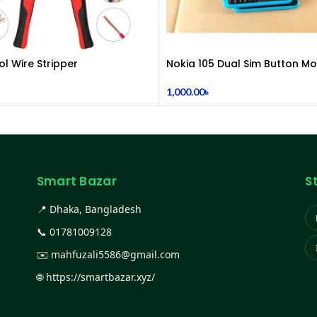
ol Wire Stripper
Nokia 105 Dual Sim Button Mo
(2015)
1,000.00
৳
Smart Bazar
S
📍 Dhaka, Bangladesh
📞
01781009128
✉️
mahfuzali5586@gmail.com
🌐
https://smartbazar.xyz/