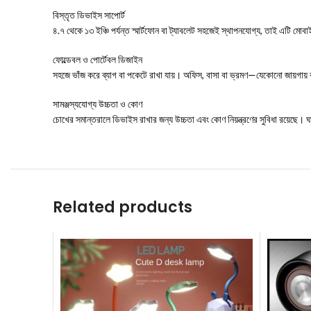
বিস্তৃত ডিভাইস সাপোর্ট
৪.৭ থেকে ১৩ ইঞ্চি পর্যন্ত স্মার্টফোন বা ট্যাবলেট সহজেই স্থাপনযোগ্য, তাই এটি মো
ফোল্ডেবল ও পোর্টেবল ডিজাইন
সহজে ভাঁজ করে ব্যাগ বা পকেটে রাখা যায়। অফিস, বাসা বা ভ্রমণ—যেকোনো জায়গায়
সামঞ্জস্যযোগ্য উচ্চতা ও কোণ
চোখের সমান্তরালে ডিভাইস রাখার জন্য উচ্চতা এবং কোণ নিয়ন্ত্রণের সুবিধা রয়েছে। 
Related products