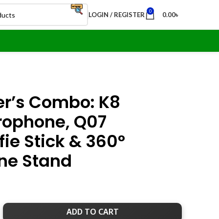
0
LOGIN / REGISTER
0.00
৳
er’s Combo: K8
rophone, Q07
fie Stick & 360°
ne Stand
ADD TO CART