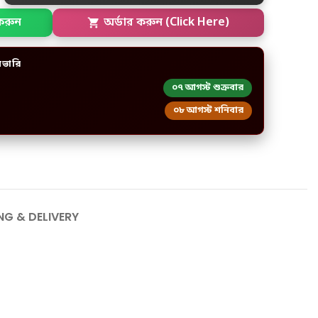
করুন
অর্ডার করুন (Click Here)
িভারি
০৭ আগস্ট শুক্রবার
০৮ আগস্ট শনিবার
NG & DELIVERY