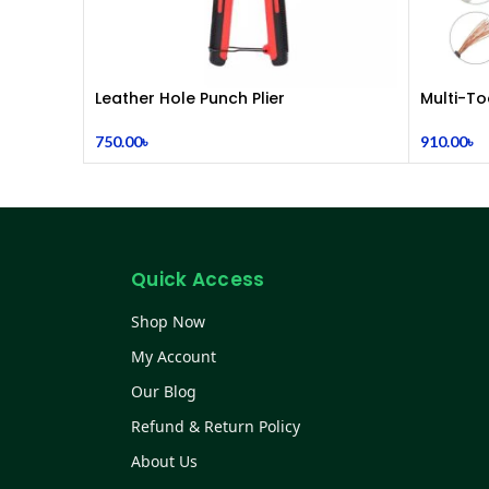
Leather Hole Punch Plier
Multi-To
750.00
৳
910.00
৳
Quick Access
Shop Now
My Account
Our Blog
Refund & Return Policy
About Us