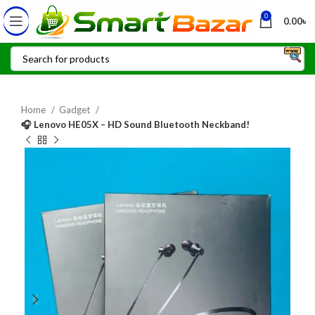
0
0.00
৳
Home
Gadget
🎧 Lenovo HE05X – HD Sound Bluetooth Neckband!