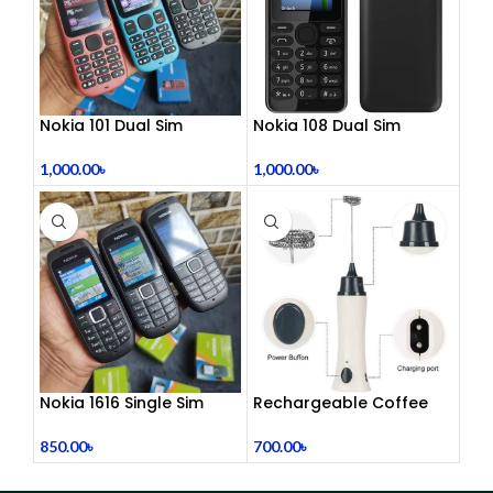
Nokia 101 Dual Sim
Nokia 108 Dual Sim
(Refurbished)
(Refurbished)
1,000.00
৳
1,000.00
৳
Nokia 1616 Single Sim
Rechargeable Coffee
(Refurbished)
Mixer, Egg Beater & Milk
Foamer.
850.00
৳
700.00
৳