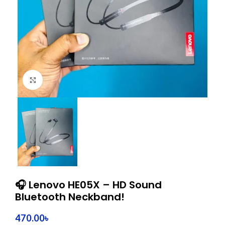
Click to enlarge
🎧 Lenovo HE05X – HD Sound
Bluetooth Neckband!
470.00
৳