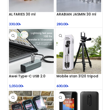
AL FARIES 30 ml
ARABIAN JASMIN 30 ml
330.00
৳
280.00
৳
Awei Type-C USB 2.0
Mobile stan 3120 tripod
Docking Station
600.00
৳
1,050.00
৳