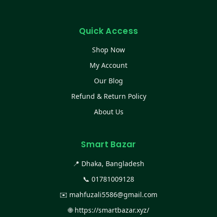
Quick Access
Shop Now
My Account
Our Blog
Refund & Return Policy
About Us
Smart Bazar
📍 Dhaka, Bangladesh
📞
01781009128
✉️
mahfuzali5586@gmail.com
🌐
https://smartbazar.xyz/