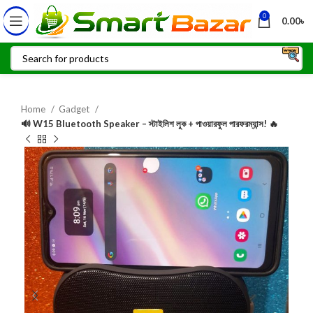
0
0.00
৳
Home
Gadget
🔊 W15 Bluetooth Speaker – স্টাইলিশ লুক + পাওয়ারফুল পারফরম্যান্স! 🔥