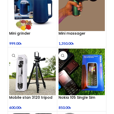
Mini grinder
Mini massager
999.00
৳
1,350.00
৳
Mobile stan 3120 tripod
Nokia 105 Single Sim
(Refurbished)
600.00
৳
850.00
৳