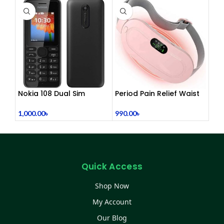
Nokia 108 Dual Sim
Period Pain Relief Waist
(Refurbished)
Belt Heating Pad Device
1,000.00
৳
990.00
৳
Quick Access
Shop Now
My Account
Our Blog