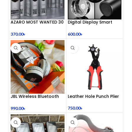
AZARO MOST WANTED 30
Digital Display Smart
mL
Vacuum Flask
370.00
৳
600.00
৳
JBL Wireless Bluetooth
Leather Hole Punch Plier
Headphone
750.00
৳
990.00
৳