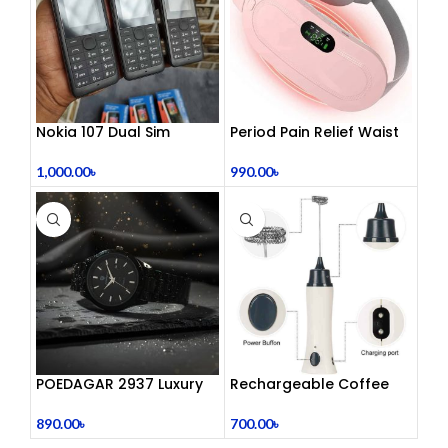
Nokia 107 Dual Sim
Period Pain Relief Waist
(Refurbished)
Belt Heating Pad Device
1,000.00
৳
990.00
৳
POEDAGAR 2937 Luxury
Rechargeable Coffee
Man Wrist watc
Mixer, Egg Beater & Milk
Foamer.
890.00
৳
700.00
৳