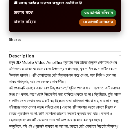
🚚 আজ অর্ডার করলে সম্ভাব্য ডেলিভারি
ঢাকার মধ্যে
০৯ আগস্ট রবিবার
ঢাকার বাইরে
১০ আগস্ট সোমবার
Share:
Description
মানুষ 3D Mobile Video Amplifier ব্যবহার করে তাদের দৈনন্দিন মোবাইল দেখার
অভিজ্ঞতাকে আরও আরামদায়ক ও উপভোগ্য করার জন্য, খুব বেশি খরচ বা জটিল কোনো
ডিভাইস ছাড়াই। এটি মোবাইলের ছোট স্ক্রিনকে বড় করে দেখায়, ফলে ভিডিও দেখা হয়
আরও পরিষ্কার, আরামদায়ক এবং আকর্ষণীয়।
এই প্রোডাক্ট ব্যবহার করলে বেশ কিছু গুরুত্বপূর্ণ সুবিধা পাওয়া যায়। প্রথমত, এটি চোখের
উপর চাপ কমায়, কারণ ছোট স্ক্রিনে দীর্ঘ সময় তাকিয়ে থাকতে হয় না। দ্বিতীয়ত, মুভি, নাটক
বা লাইভ খেলা দেখার সময় একটি বড় স্ক্রিনের মতো অভিজ্ঞতা পাওয়া যায়, যা একা বা বন্ধু-
পরিবারের সাথে দেখার আনন্দ বাড়িয়ে দেয়। এছাড়া এটি ব্যবহার করতে কোনো বিদ্যুৎ বা
চার্জের প্রয়োজন হয় না, তাই যেকোনো জায়গায় সহজেই ব্যবহার করা যায়। হালকা ও
বহনযোগ্য হওয়ায় এটি যেকোনো সময় সেটআপ করে ব্যবহার করা খুব সহজ।
অন্যদিকে, যদি এই প্রোডাক্ট ব্যবহার না করা হয়, তাহলে ছোট মোবাইল স্ক্রিনেই সীমাবদ্ধ