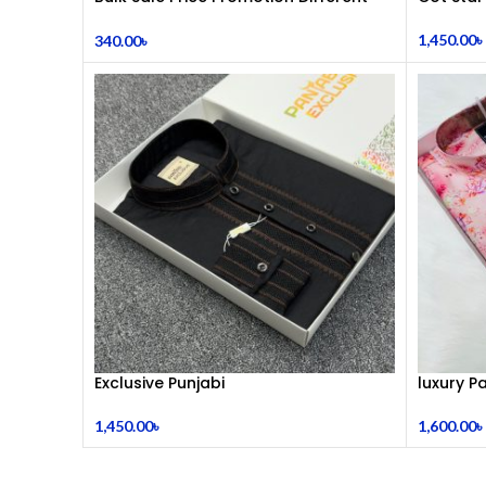
Shape Metal Bracelets For Women
Code : MS 9456
1,450.00
৳
340.00
৳
Exclusive Punjabi
luxury 
1,450.00
৳
1,600.00
৳