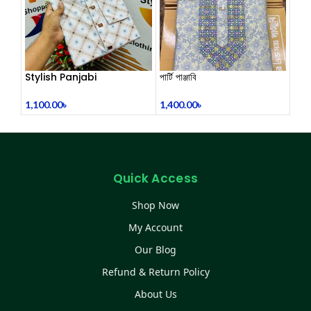
Stylish Panjabi
পার্টি পাঞ্জাবি
1,100.00
৳
1,400.00
৳
Quick Access
Shop Now
My Account
Our Blog
Refund & Return Policy
About Us