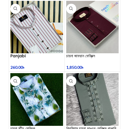
Panjabi
চায়না জাফরান ফেব্রিক্স
260.00
৳
1,850.00
৳
চায়না স্টীচ ফেব্রিক
​প্রিমিয়াম চায়না ভাঙচুর ফেব্রিক্স পাঞ্জাবি