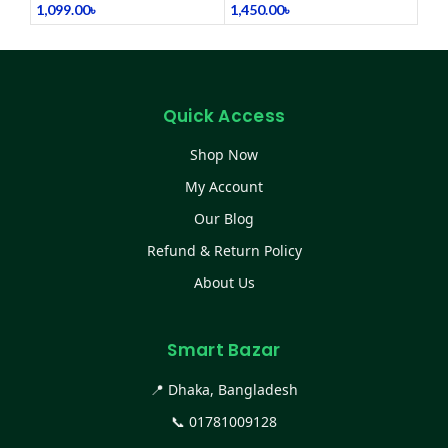
1,099.00
৳
1,450.00
৳
Quick Access
Shop Now
My Account
Our Blog
Refund & Return Policy
About Us
Smart Bazar
📍 Dhaka, Bangladesh
📞
01781009128