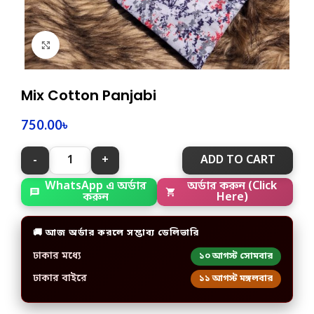
Click to enlarge
Mix Cotton Panjabi
750.00
৳
ADD TO CART
অর্ডার করুন (Click
WhatsApp এ অর্ডার
Here)
করুন
🚚 আজ অর্ডার করলে সম্ভাব্য ডেলিভারি
ঢাকার মধ্যে
১০ আগস্ট সোমবার
ঢাকার বাইরে
১১ আগস্ট মঙ্গলবার