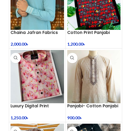
Chaina Jafran Fabrics
Cotton Print Panjabi
2,000.00
৳
1,200.00
৳
Luxury Digital Print
Panjabi- Cotton Panjabi
Panjabi
– Beige Colour
1,250.00
৳
900.00
৳