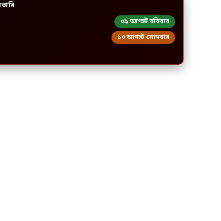
িভারি
০৯ আগস্ট রবিবার
১০ আগস্ট সোমবার