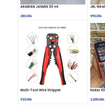
ARABIAN JASMIN 30 ml
JBL Wir
280.00
৳
990.00
৳
Multi-Tool Wire Stripper
Nokia 10
910.00
৳
1,000.00
৳