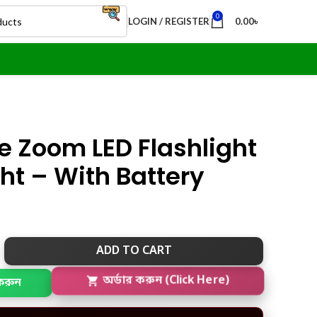
0
LOGIN / REGISTER
0.00
৳
 Zoom LED Flashlight
ht – With Battery
ADD TO CART
করুন
অর্ডার করুন (Click Here)