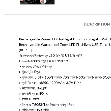
DESCRIPTION
Rechargeable Zoom LED Flashlight USB Torch Light – With 
Rechargeable Waterproof Zoom LED Flashlight USB Torch L
(XHP 50)
রিচার্জেবল ওয়াটারপ্রুফ জুম LED টর্চলাইট USB টর্চ লাইট
> ১০০% একেবারে নতুন এবং উচ্চ মানের পণ্য
> জুম মোড: টেলিস্কোপিক জুম
> সুইচ: সুইচ টিপুন
> সুইচ মোড: 5-মোড (100% আলো- 70% আলো- 50% আলো- ফ্ল্যাশ- SOS)
> ব্যাটারির ধরন: 18650, 4200mAh, 3.7V li-ion
> আলোর সময়: 3-6 ঘন্টা
> জলরোধী স্তর: IPX-6
> গায়ের রং: কালো
> উপাদান: T6063-T6 এভিয়েশন অ্যালুমিনিয়াম
> চার্জিং মোড: USB চার্জিং