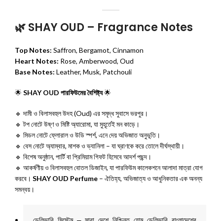
🌿 SHAY OUD – Fragrance Notes
Top Notes:
Saffron, Bergamot, Cinnamon
Heart Notes:
Rose, Amberwood, Oud
Base Notes:
Leather, Musk, Patchouli
🌟
SHAY OUD পারফিউমের বৈশিষ্ট্য
🌟
🔹 দামী ও বিলাসবহুল উদহ (Oud) এর সমৃদ্ধ সুবাসে ভরপুর।
🔹 টপ নোটে উষ্ণ ও মিষ্টি অ্যারোমা, যা মুহূর্তেই মন কাড়ে।
🔹 মিডল নোটে ফ্লোরাল ও উডি স্পর্শ, এনে দেয় অভিজাত অনুভূতি।
🔹 বেস নোটে অ্যাম্বার, মাশক ও ভ্যানিলা – যা ঘ্রাণকে করে তোলে দীর্ঘস্থায়ী।
🔹 বিশেষ অনুষ্ঠান, পার্টি বা প্রিমিয়াম গিফট হিসেবে আদর্শ পছন্দ।
🔹 আকর্ষণীয় ও বিলাসবহুল বোতল ডিজাইন, যা পারফিউম কালেকশনে আলাদা মাত্রা যোগ
করবে।
SHAY OUD Perfume
– ঐতিহ্য, অভিজাত্য ও আধুনিকতার এক অনন্য
সমন্বয়।
ডেলিভারি সিস্টেম – সারা দেশে নিশ্চিন্ত হোম ডেলিভারি বাংলাদেশের 