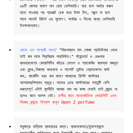
৬৪টি জেলায় ক্যাশ অন হোম ডেলিভারি। ঘরে বসে অর্ডার করুন 
হাতে পাওয়ার পর প্রডাক্ট চেক করে টাকা দিন, পছন্দ না হলে 
সাথে সাথেই রিটার্ন এর সুযোগ। সর্বোচ্চ ৩ দিনের মধ্যে ডেলিভারি 
ইনশাআল্লাহ।
কেনো এত সাশ্রয়ী দামে?
 "মিডলম্যান বাদ সোজা প্রডিউসার থেকে 
তাই কম দামে প্রিমিয়াম পারফিউম।" স্ট্যান্ডার্ড ও রেগুলার 
ব্যবহারযোগ্য কোয়ালিটির কাঁচের বোতল ও প্যাকেজিং ব্যবস্থা মজবুত 
এবং সুন্দর,নিজস্ব কারখানা ও সাপোর্ট সেন্টার প্রোডাকশন কস্ট 
কম, মার্কেটিং খরচ কম কারণ আমাদের রিপিট কাস্টমার 
আলহামদুলিল্লাহ প্রচুর। লাভের চেয়ে কাস্টমারের সন্তুষ্টি বেশি 
গুরুত্বপূর্ণ এটাই মূলনীতি আমরা নাম নয় কাজ দেখাই তাই ব্র্যান্ড না 
হলেও মানে আপস নেই। 
দেশীয় মানে আন্তর্জাতিক কোয়ালিটি এখন 
নিজের ব্র্যান্ডে বিশ্বাস রাখুন Open Z perfume
শুধুমাত্র বাহ্যিক ব্যবহারের জন্য। অ্যালকোহল/ফ্র্যাগন্যান্সে 