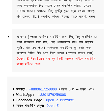
সংবেদনশীল ব্যক্তিদের জন্য উপযোগী নাও হতে পারে। আমাদের 
কাছে অ্যালকোহল-ফ্রি অয়েল-বেসড পারফিউম আছে, যেগুলো 
100% হালাল। আমাদের কিছু সুগন্ধি খুবই স্ট্রং হওয়ায় কাপড়ে 
দাগ ফেলতে পারে। শুধুমাত্র জামার ভিতরের অংশে ব্যবহার করুন।
আমাদের ইন্সপায়ার ভার্সনের পারফিউম গুলো কিছু কিছু পারফিউম এর 
সাথে কাছাকাছি মিলে যায়, কিছু পারফিউমের সাথে নাম অনুসারে 
ম্যাচিং নাও হতে পারে। আপনাদের কনফিউশন দূর করার জন্য 
আমাদের টেস্টিং কিট গুলো নিতে পারেন (শতভাগ সাশ্রয় দামে) 
Open Z Perfume এর মূল টার্গেট রেগুলার লাইফে পারফিউম 
ব্যবহারকারীদের জন্য
♦ হটলাইন:
+8809617259808 
(সকাল ১০টা – সন্ধ্যা ৭টা)  

♦ 
WhatsApp: 
 +8801879259808
♦ Facebook Page:
Open Z Perfume
♦ আরও পারফিউম দেখুন:
Open Z