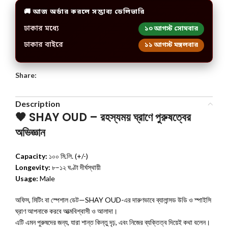
🚚 আজ অর্ডার করলে সম্ভাব্য ডেলিভারি
ঢাকার মধ্যে
১০ আগস্ট সোমবার
ঢাকার বাইরে
১১ আগস্ট মঙ্গলবার
Share:
Description
🖤 SHAY OUD – রহস্যময় ঘ্রাণে পুরুষত্বের
অভিজ্ঞান
Capacity:
১০০ মি.লি. (+/-)
Longevity:
৮–১২ ঘণ্টা দীর্ঘস্থায়ী
Usage:
Male
অফিস, মিটিং বা স্পেশাল ডেট—SHAY OUD-এর দারুণভাবে ব্যালান্সড উডি ও স্পাইসি
ঘ্রাণ আপনাকে করবে আত্মবিশ্বাসী ও আলাদা।
এটি এমন পুরুষদের জন্য, যারা শান্ত কিন্তু দৃঢ়, এবং নিজের ব্যক্তিত্ব দিয়েই কথা বলেন।