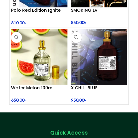
Polo Red Edition Ignite
SMOKING LV
Perfume 100 mL
850.00
৳
810.00
৳
Water Melon 100ml
X CHILL BLUE
650.00
৳
950.00
৳
Quick Access