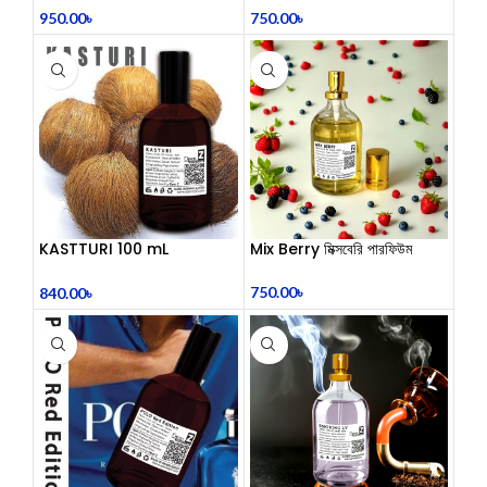
mL
950.00
৳
750.00
৳
KASTTURI 100 mL
Mix Berry মিক্সবেরি পারফিউম
Perfume
750.00
৳
840.00
৳