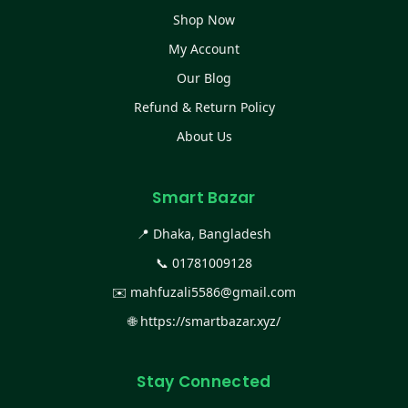
Shop Now
My Account
Our Blog
Refund & Return Policy
About Us
Smart Bazar
📍 Dhaka, Bangladesh
📞
01781009128
✉️
mahfuzali5586@gmail.com
🌐
https://smartbazar.xyz/
Stay Connected