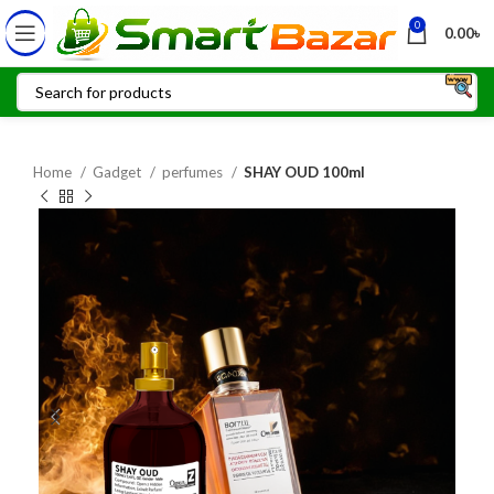
0
0.00
৳
Home
Gadget
perfumes
SHAY OUD 100ml