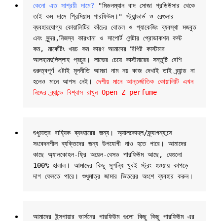
কেনো এত সাশ্রয়ী দামে?
 "মিডলম্যান বাদ সোজা প্রডিউসার থেকে 
তাই কম দামে প্রিমিয়াম পারফিউম।" স্ট্যান্ডার্ড ও রেগুলার 
ব্যবহারযোগ্য কোয়ালিটির কাঁচের বোতল ও প্যাকেজিং ব্যবস্থা মজবুত 
এবং সুন্দর,নিজস্ব কারখানা ও সাপোর্ট সেন্টার প্রোডাকশন কস্ট 
কম, মার্কেটিং খরচ কম কারণ আমাদের রিপিট কাস্টমার 
আলহামদুলিল্লাহ প্রচুর। লাভের চেয়ে কাস্টমারের সন্তুষ্টি বেশি 
গুরুত্বপূর্ণ এটাই মূলনীতি আমরা নাম নয় কাজ দেখাই তাই ব্র্যান্ড না 
হলেও মানে আপস নেই। 
দেশীয় মানে আন্তর্জাতিক কোয়ালিটি এখন 
নিজের ব্র্যান্ডে বিশ্বাস রাখুন Open Z perfume
শুধুমাত্র বাহ্যিক ব্যবহারের জন্য। অ্যালকোহল/ফ্র্যাগন্যান্সে 
সংবেদনশীল ব্যক্তিদের জন্য উপযোগী নাও হতে পারে। আমাদের 
কাছে অ্যালকোহল-ফ্রি অয়েল-বেসড পারফিউম আছে, যেগুলো 
100% হালাল। আমাদের কিছু সুগন্ধি খুবই স্ট্রং হওয়ায় কাপড়ে 
দাগ ফেলতে পারে। শুধুমাত্র জামার ভিতরের অংশে ব্যবহার করুন।
আমাদের ইন্সপায়ার ভার্সনের পারফিউম গুলো কিছু কিছু পারফিউম এর 