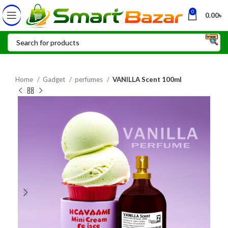
0
0.00
৳
Home
Gadget
perfumes
VANILLA Scent 100ml