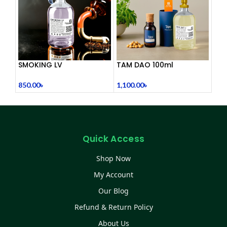
SMOKING LV
TAM DAO 100ml
850.00
৳
1,100.00
৳
Quick Access
Shop Now
My Account
Our Blog
Refund & Return Policy
About Us