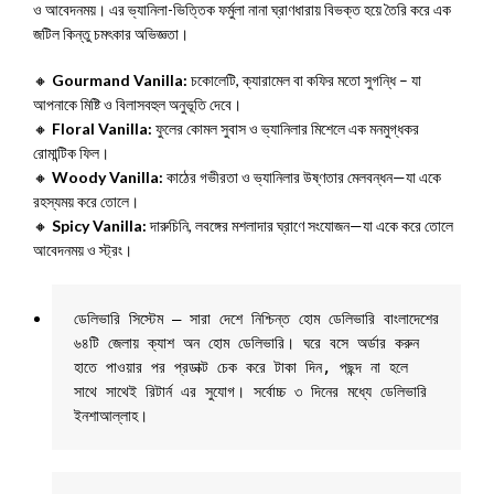
ও আবেদনময়। এর ভ্যানিলা-ভিত্তিক ফর্মুলা নানা ঘ্রাণধারায় বিভক্ত হয়ে তৈরি করে এক
জটিল কিন্তু চমৎকার অভিজ্ঞতা।
🔸
Gourmand Vanilla:
চকোলেটি, ক্যারামেল বা কফির মতো সুগন্ধি – যা
আপনাকে মিষ্টি ও বিলাসবহুল অনুভূতি দেবে।
🔸
Floral Vanilla:
ফুলের কোমল সুবাস ও ভ্যানিলার মিশেলে এক মনমুগ্ধকর
রোমান্টিক ফিল।
🔸
Woody Vanilla:
কাঠের গভীরতা ও ভ্যানিলার উষ্ণতার মেলবন্ধন—যা একে
রহস্যময় করে তোলে।
🔸
Spicy Vanilla:
দারুচিনি, লবঙ্গের মশলাদার ঘ্রাণে সংযোজন—যা একে করে তোলে
আবেদনময় ও স্ট্রং।
ডেলিভারি সিস্টেম – সারা দেশে নিশ্চিন্ত হোম ডেলিভারি বাংলাদেশের 
৬৪টি জেলায় ক্যাশ অন হোম ডেলিভারি। ঘরে বসে অর্ডার করুন 
হাতে পাওয়ার পর প্রডাক্ট চেক করে টাকা দিন, পছন্দ না হলে 
সাথে সাথেই রিটার্ন এর সুযোগ। সর্বোচ্চ ৩ দিনের মধ্যে ডেলিভারি 
ইনশাআল্লাহ।