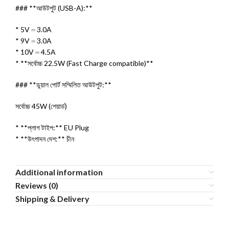
### **আউটপুট (USB-A):**
* 5V ⎓ 3.0A
* 9V ⎓ 3.0A
* 10V ⎓ 4.5A
* **সর্বোচ্চ 22.5W (Fast Charge compatible)**
### **ডুয়াল পোর্ট সম্মিলিত আউটপুট:**
সর্বোচ্চ 45W (শেয়ার্ড)
* **প্লাগ টাইপ:** EU Plug
* **উৎপাদন দেশ:** চীন
Additional information
Reviews (0)
Shipping & Delivery