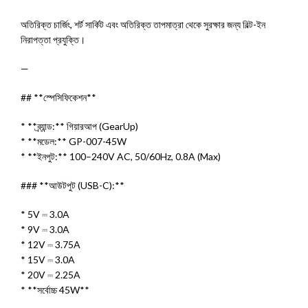
অতিরিক্ত চার্জিং, শর্ট সার্কিট এবং অতিরিক্ত তাপমাত্রা থেকে সুরক্ষার জন্য বিল্ট-ইন
নিরাপত্তা প্রযুক্তি।
—
## **স্পেসিফিকেশন**
* **ব্র্যান্ড:** গিয়ারআপ (GearUp)
* **মডেল:** GP-007-45W
* **ইনপুট:** 100–240V AC, 50/60Hz, 0.8A (Max)
### **আউটপুট (USB-C):**
* 5V ⎓ 3.0A
* 9V ⎓ 3.0A
* 12V ⎓ 3.75A
* 15V ⎓ 3.0A
* 20V ⎓ 2.25A
* **সর্বোচ্চ 45W**