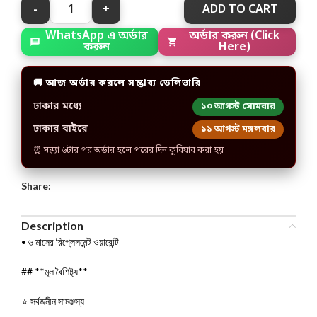
ADD TO CART
WhatsApp এ অর্ডার
অর্ডার করুন (Click
করুন
Here)
🚚 আজ অর্ডার করলে সম্ভাব্য ডেলিভারি
ঢাকার মধ্যে
১০ আগস্ট সোমবার
ঢাকার বাইরে
১১ আগস্ট মঙ্গলবার
⏰ সন্ধ্যা ৬টার পর অর্ডার হলে পরের দিন কুরিয়ার করা হয়
Share:
Description
• ৬ মাসের রিপ্লেসমেন্ট ওয়ারেন্টি
## **মূল বৈশিষ্ট্য**
⭐ সর্বজনীন সামঞ্জস্য