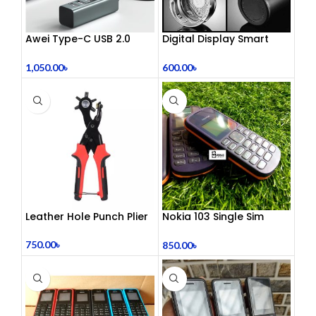
Awei Type-C USB 2.0
Digital Display Smart
Docking Station
Vacuum Flask
1,050.00
৳
600.00
৳
Leather Hole Punch Plier
Nokia 103 Single Sim
(Refurbished)
750.00
৳
850.00
৳