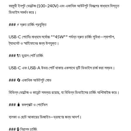
বহুমুখী ইনপুট ভোল্টেজ (100–240V) এবং একাধিক আউটপুট বিকল্পের মাধ্যমে বিস্তৃত
ডিভাইস সমর্থন করে।
### ⚡ দ্রুত চার্জিং প্রযুক্তি
USB-C পোর্টের মাধ্যমে সর্বোচ্চ **45W** পর্যন্ত দ্রুত চার্জিং সুবিধা—ল্যাপটপ,
ট্যাবলেট ও স্মার্টফোনের জন্য উপযুক্ত।
### 🔌 ডুয়াল পোর্ট চার্জিং
USB-C এবং USB-A উভয় পোর্ট থাকায় একসাথে দুটি ডিভাইস চার্জ করা সম্ভব।
### 🔄 একাধিক আউটপুট মোড
বিভিন্ন ভোল্টেজ ও কারেন্ট সমন্বয় রয়েছে, যা বিভিন্ন ডিভাইসের চার্জিং অপ্টিমাইজ করে।
### 🧳 কমপ্যাক্ট ও পোর্টেবল
হালকা ও ছোট আকারের ডিজাইন—ভ্রমণের জন্য আদর্শ।
### 🔒 নিরাপদ চার্জিং