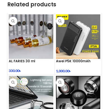
Related products
AL FARIES 30 ml
Awei P5K 10000mAh
Large Capacity Smart
Dual USB Powerbank
330.00
৳
1,000.00
৳