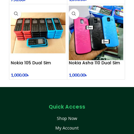
Comfortable Office Call
Center Headphones |
Dual 3.5mm Jack | Soft
Ear Cushion | Durable
Wired Headset for
Laptop & PC
Nokia 105 Dual Sim
Nokia Asha 110 Dual Sim
Button Mobile (2015)
(Refurbished)
1,000.00
৳
1,000.00
৳
Quick Access
Shop Now
My Account