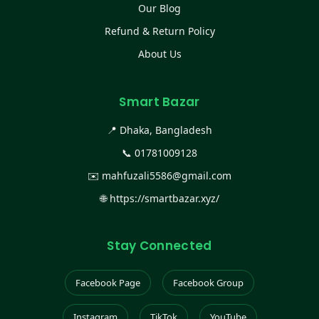
Our Blog
Refund & Return Policy
About Us
Smart Bazar
📍 Dhaka, Bangladesh
📞
01781009128
✉️
mahfuzali5586@gmail.com
🌐
https://smartbazar.xyz/
Stay Connected
Facebook Page
Facebook Group
Instagram
TikTok
YouTube