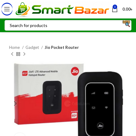
0
0.00
৳
Home
Gadget
Jio Pocket Router