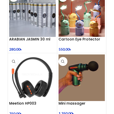
ARABIAN JASMIN 30 ml
Cartoon Eye Protector
Table Lamp
280.00
৳
550.00
৳
Meetion HP003
Mini massager
Telephony Headset with
Noise Cancelling Mic –
1,350.00
৳
750.00
৳