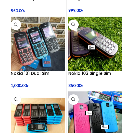
Table Lamp
999.00
৳
550.00
৳
Nokia 101 Dual Sim
Nokia 103 Single Sim
(Refurbished)
(Refurbished)
1,000.00
৳
850.00
৳