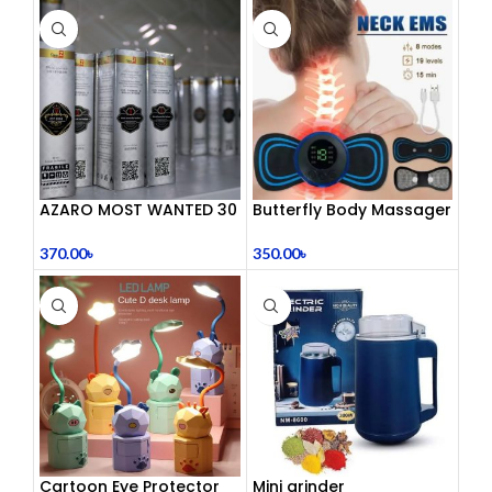
AZARO MOST WANTED 30
Butterfly Body Massager
mL
– ঘরে বসে পেশী শিথিলকরণ ও
রিল্যাক্সেশন! 🦋
370.00
৳
350.00
৳
Cartoon Eye Protector
Mini grinder